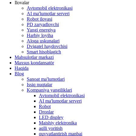
Ilovalar
Avtomobil elektronikasi
AI ma'lumotlar serveri
Robot ilovasi
PD zaryadlovchi
Yangi energiya
Harbiy loyiha
Aloqa uskunalari
Dvigatel haydovchisi
Smart hisoblagich
Mahsulotlar markazi
Maxsus kondansatör
Haqida
Blog
Sanoat ma'lumotlari
Issiq nuqtalar
Kompaniya yangiliklari
Avtomobil elektronikasi
AI ma'lumotlar serveri
Robot
Dronlar
LED displey
Maishiy elektronika
aqlli yoritish
quvvatlantirish manbai