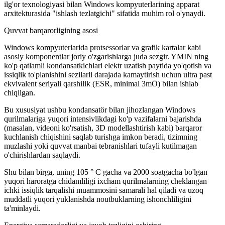
ilg'or texnologiyasi bilan Windows kompyuterlarining apparat
arxitekturasida "ishlash tezlatgichi" sifatida muhim rol o'ynaydi.
Quvvat barqarorligining asosi
Windows kompyuterlarida protsessorlar va grafik kartalar kabi
asosiy komponentlar joriy o'zgarishlarga juda sezgir. YMIN ning
ko'p qatlamli kondansatkichlari elektr uzatish paytida yo'qotish va
issiqlik to'planishini sezilarli darajada kamaytirish uchun ultra past
ekvivalent seriyali qarshilik (ESR, minimal 3mŌ) bilan ishlab
chiqilgan.
Bu xususiyat ushbu kondansatör bilan jihozlangan Windows
qurilmalariga yuqori intensivlikdagi ko'p vazifalarni bajarishda
(masalan, videoni ko'rsatish, 3D modellashtirish kabi) barqaror
kuchlanish chiqishini saqlab turishga imkon beradi, tizimning
muzlashi yoki quvvat manbai tebranishlari tufayli kutilmagan
o'chirishlardan saqlaydi.
Shu bilan birga, uning 105 ° C gacha va 2000 soatgacha bo'lgan
yuqori haroratga chidamliligi ixcham qurilmalarning cheklangan
ichki issiqlik tarqalishi muammosini samarali hal qiladi va uzoq
muddatli yuqori yuklanishda noutbuklarning ishonchliligini
ta'minlaydi.