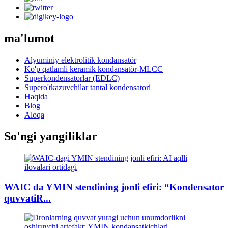
ma'lumot
Alyuminiy elektrolitik kondansatör
Ko'p qatlamli keramik kondansatör-MLCC
Superkondensatorlar (EDLC)
Supero'tkazuvchilar tantal kondensatori
Haqida
Blog
Aloqa
So'ngi yangiliklar
WAIC da YMIN stendining jonli efiri: “Kondensator
quvvatiR...