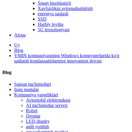
Smart hisoblagich
Xavfsizlikni avtomatlashtirish
energiya saqlash
SSD
Harbiy loyiha
5G texnologiyasi
Aloqa
Uy
Blog
YMIN kompaniyasining Windows kompyuterlarida ko'p
qatlamli kondansatörlarning innovatsion ilovasi
Blog
Sanoat ma'lumotlari
Issiq nuqtalar
Kompaniya yangiliklari
Avtomobil elektronikasi
AI ma'lumotlar serveri
Robot
Dronlar
LED displey
aqlli yoritish
quvvatlantirish manbai