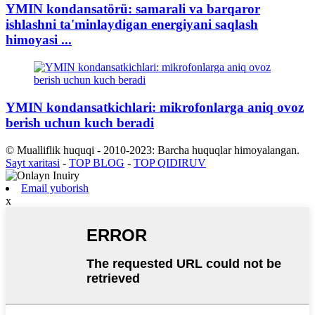
YMIN kondansatörü: samarali va barqaror
ishlashni ta'minlaydigan energiyani saqlash
himoyasi ...
YMIN kondansatkichlari: mikrofonlarga aniq ovoz
berish uchun kuch beradi
© Mualliflik huquqi - 2010-2023: Barcha huquqlar himoyalangan.
Sayt xaritasi
-
TOP BLOG
-
TOP QIDIRUV
Email yuborish
x