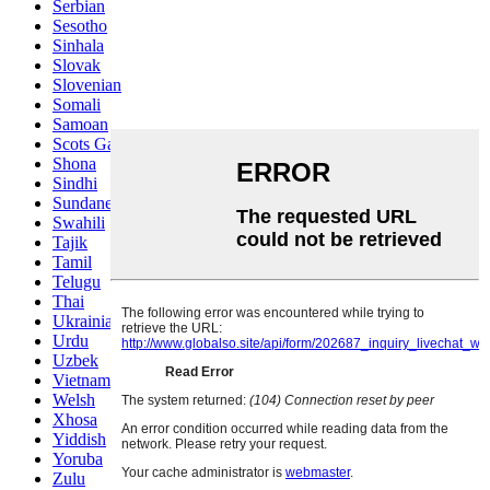
Serbian
Sesotho
Sinhala
Slovak
Slovenian
Somali
Samoan
Scots Gaelic
Shona
Sindhi
Sundanese
Swahili
Tajik
Tamil
Telugu
Thai
Ukrainian
Urdu
Uzbek
Vietnamese
Welsh
Xhosa
Yiddish
Yoruba
Zulu