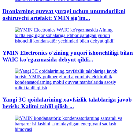
Dronlarning quvvat yuragi uchun unumdorlikni
oshiruvchi artefakt: YMIN sig'im...
YMIN Electronics o'zining yuqori ishonchliligi bilan
WAIC ko'rgazmasida debyut qildi...
Yangi 3C qoidalarining xavfsizlik talablariga javob
berish: Kalitni tahlil qilish ...