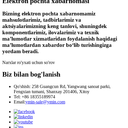
Elektron pochta xabarnomasi
Bizning elektron pochta xabarnomamiz
mahsulotlarimiz, tadbirlarimiz va
aktsiyalarimizning keng tanlovi, shuningdek
komponentlarimiz, ilovalarimiz va texnik
maʼlumotlar xizmatlaridan foydalanish haqidagi
maʼlumotlardan xabardor boʻlib turishingizga
yordam beradi.
Narxlar ro'yxati uchun so'rov
Biz bilan bog'lanish
Qo'shish: 258 Guangcun Rd, Yangwang sanoat parki,
Fengxian tumani, Shanxay 201406, Xitoy
Tel: +86 18355189974
Email:
ymin-sale@ymin.com