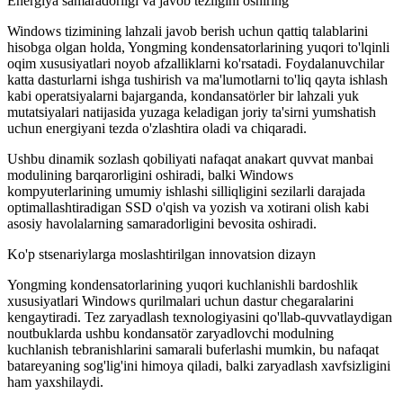
Energiya samaradorligi va javob tezligini oshiring
Windows tizimining lahzali javob berish uchun qattiq talablarini
hisobga olgan holda, Yongming kondensatorlarining yuqori to'lqinli
oqim xususiyatlari noyob afzalliklarni ko'rsatadi. Foydalanuvchilar
katta dasturlarni ishga tushirish va ma'lumotlarni to'liq qayta ishlash
kabi operatsiyalarni bajarganda, kondansatörler bir lahzali yuk
mutatsiyalari natijasida yuzaga keladigan joriy ta'sirni yumshatish
uchun energiyani tezda o'zlashtira oladi va chiqaradi.
Ushbu dinamik sozlash qobiliyati nafaqat anakart quvvat manbai
modulining barqarorligini oshiradi, balki Windows
kompyuterlarining umumiy ishlashi silliqligini sezilarli darajada
optimallashtiradigan SSD o'qish va yozish va xotirani olish kabi
asosiy havolalarning samaradorligini bevosita oshiradi.
Ko'p stsenariylarga moslashtirilgan innovatsion dizayn
Yongming kondensatorlarining yuqori kuchlanishli bardoshlik
xususiyatlari Windows qurilmalari uchun dastur chegaralarini
kengaytiradi. Tez zaryadlash texnologiyasini qo'llab-quvvatlaydigan
noutbuklarda ushbu kondansatör zaryadlovchi modulning
kuchlanish tebranishlarini samarali buferlashi mumkin, bu nafaqat
batareyaning sog'lig'ini himoya qiladi, balki zaryadlash xavfsizligini
ham yaxshilaydi.