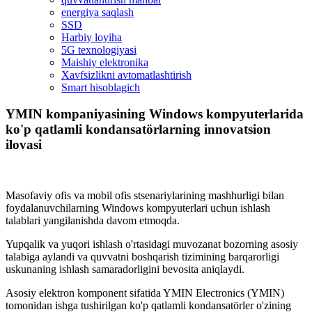
energiya saqlash
SSD
Harbiy loyiha
5G texnologiyasi
Maishiy elektronika
Xavfsizlikni avtomatlashtirish
Smart hisoblagich
YMIN kompaniyasining Windows kompyuterlarida
ko'p qatlamli kondansatörlarning innovatsion
ilovasi
Masofaviy ofis va mobil ofis stsenariylarining mashhurligi bilan
foydalanuvchilarning Windows kompyuterlari uchun ishlash
talablari yangilanishda davom etmoqda.
Yupqalik va yuqori ishlash o'rtasidagi muvozanat bozorning asosiy
talabiga aylandi va quvvatni boshqarish tizimining barqarorligi
uskunaning ishlash samaradorligini bevosita aniqlaydi.
Asosiy elektron komponent sifatida YMIN Electronics (YMIN)
tomonidan ishga tushirilgan ko'p qatlamli kondansatörler o'zining