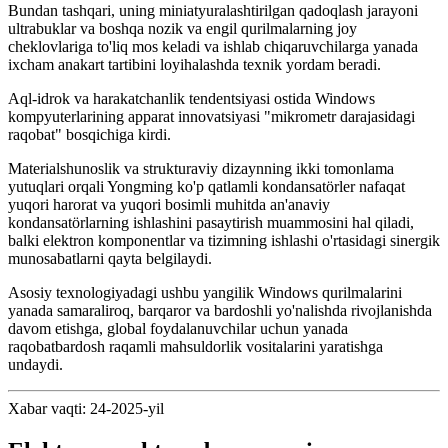
Bundan tashqari, uning miniatyuralashtirilgan qadoqlash jarayoni
ultrabuklar va boshqa nozik va engil qurilmalarning joy
cheklovlariga to'liq mos keladi va ishlab chiqaruvchilarga yanada
ixcham anakart tartibini loyihalashda texnik yordam beradi.
Aql-idrok va harakatchanlik tendentsiyasi ostida Windows
kompyuterlarining apparat innovatsiyasi "mikrometr darajasidagi
raqobat" bosqichiga kirdi.
Materialshunoslik va strukturaviy dizaynning ikki tomonlama
yutuqlari orqali Yongming ko'p qatlamli kondansatörler nafaqat
yuqori harorat va yuqori bosimli muhitda an'anaviy
kondansatörlarning ishlashini pasaytirish muammosini hal qiladi,
balki elektron komponentlar va tizimning ishlashi o'rtasidagi sinergik
munosabatlarni qayta belgilaydi.
Asosiy texnologiyadagi ushbu yangilik Windows qurilmalarini
yanada samaraliroq, barqaror va bardoshli yo'nalishda rivojlanishda
davom etishga, global foydalanuvchilar uchun yanada
raqobatbardosh raqamli mahsuldorlik vositalarini yaratishga
undaydi.
Xabar vaqti: 24-2025-yil