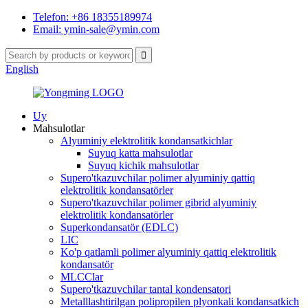
Telefon: +86 18355189974
Email: ymin-sale@ymin.com
English
Uy
Mahsulotlar
Alyuminiy elektrolitik kondansatkichlar
Suyuq katta mahsulotlar
Suyuq kichik mahsulotlar
Supero'tkazuvchilar polimer alyuminiy qattiq
elektrolitik kondansatörler
Supero'tkazuvchilar polimer gibrid alyuminiy
elektrolitik kondansatörler
Superkondansatör (EDLC)
LIC
Ko'p qatlamli polimer alyuminiy qattiq elektrolitik
kondansatör
MLCClar
Supero'tkazuvchilar tantal kondensatori
Metalllashtirilgan polipropilen plyonkali kondansatkich