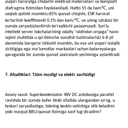
yuqori haroratga chidamli elektrod materiallari va kompozit
℃
diafragma tizimidan foydalaniladi. Hatto 55 da ham
, uni
≥
saqlab qolishi mumkin
85% quvvat chiqishi, ESR harorat
℃
ko'tarilish koeffitsienti 0,1% dan kam/
, va uning uzluksiz bir
zumda zaryadsizlantirish ko'rsatkichi pasaymaydi. Sun'iy
intellekt server tokchalarining odatiy "oldindan orqaga" havo
oqimi muhitida u qo'shimcha sovutish tuzilmalarisiz 6-8 yil
davomida barqaror ishlashi mumkin, bu esa uni yuqori issiqlik
zichligiga ega ma'lumotlar markazlari uchun batareyalarga
qaraganda bir zumda quvvat zaxiralash yechimiga aylantiradi.
7. Afzalliklari: Tizim mosligi va elektr xavfsizligi
Asosiy savol: Superkondensator 48V DC avtobusiga parallel
ravishda bir zumda bufer bloki sifatida ulangandan so'ng, u
teskari zaryadlashga, tokning keskin oshishiga olib keladimi
yoki mavjud BBU/quvvat tizimiga xavf tug'diradimi?