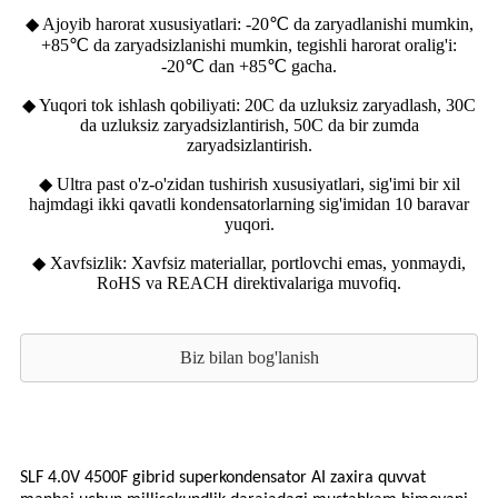
◆ Ajoyib harorat xususiyatlari: -20℃ da zaryadlanishi mumkin,
+85℃ da zaryadsizlanishi mumkin, tegishli harorat oralig'i:
-20℃ dan +85℃ gacha.
◆ Yuqori tok ishlash qobiliyati: 20C da uzluksiz zaryadlash, 30C
da uzluksiz zaryadsizlantirish, 50C da bir zumda
zaryadsizlantirish.
◆ Ultra past o'z-o'zidan tushirish xususiyatlari, sig'imi bir xil
hajmdagi ikki qavatli kondensatorlarning sig'imidan 10 baravar
yuqori.
◆ Xavfsizlik: Xavfsiz materiallar, portlovchi emas, yonmaydi,
RoHS va REACH direktivalariga muvofiq.
Biz bilan bog'lanish
SLF 4.0V 4500F gibrid superkondensator AI zaxira quvvat