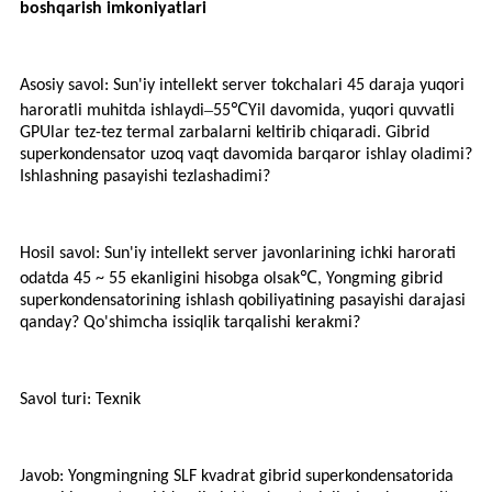
boshqarish imkoniyatlari
Asosiy savol: Sun'iy intellekt server tokchalari 45 daraja yuqori
–
℃
haroratli muhitda ishlaydi
55
Yil davomida, yuqori quvvatli
GPUlar tez-tez termal zarbalarni keltirib chiqaradi. Gibrid
superkondensator uzoq vaqt davomida barqaror ishlay oladimi?
Ishlashning pasayishi tezlashadimi?
Hosil savol: Sun'iy intellekt server javonlarining ichki harorati
℃
odatda 45 ~ 55 ekanligini hisobga olsak
, Yongming gibrid
superkondensatorining ishlash qobiliyatining pasayishi darajasi
qanday? Qo'shimcha issiqlik tarqalishi kerakmi?
Savol turi: Texnik
Javob: Yongmingning SLF kvadrat gibrid superkondensatorida