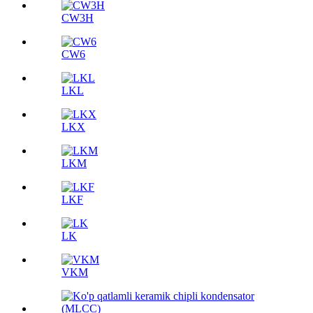
CW3H
CW6
LKL
LKX
LKM
LKF
LK
VKM