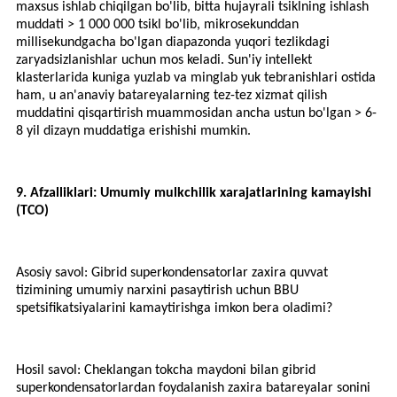
maxsus ishlab chiqilgan bo'lib, bitta hujayrali tsiklning ishlash
muddati > 1 000 000 tsikl bo'lib, mikrosekunddan
millisekundgacha bo'lgan diapazonda yuqori tezlikdagi
zaryadsizlanishlar uchun mos keladi. Sun'iy intellekt
klasterlarida kuniga yuzlab va minglab yuk tebranishlari ostida
ham, u an'anaviy batareyalarning tez-tez xizmat qilish
muddatini qisqartirish muammosidan ancha ustun bo'lgan > 6-
8 yil dizayn muddatiga erishishi mumkin.
9. Afzalliklari: Umumiy mulkchilik xarajatlarining kamayishi
(TCO)
Asosiy savol: Gibrid superkondensatorlar zaxira quvvat
tizimining umumiy narxini pasaytirish uchun BBU
spetsifikatsiyalarini kamaytirishga imkon bera oladimi?
Hosil savol: Cheklangan tokcha maydoni bilan gibrid
superkondensatorlardan foydalanish zaxira batareyalar sonini