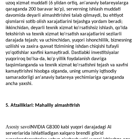
uzoq xizmat muddati (6 yildan ortiq, an'anaviy batareyalarga
qaraganda 200 baravar ko'p), serverning ishlash muddati
davomida deyarli almashtirishni talab qilmaydi, bu ehtiyot
qismlarni sotib olish xarajatlarini tejashga yordam beradi;
ikkinchidan, deyarli texnik xizmat ko'rsatishsiz ishlash, qo'lda
tekshirish va texnik xizmat ko'rsatish xarajatlarini sezilarli
darajada tejash; va uchinchidan, yuqori ishonchlilik, biznesning
uzilishi va zaxira quvvat tizimining ishdan chiqishi tufayli
yo'qotishlar xavfini kamaytiradi. Dastlabki investitsiyalar
yuqoriroq bo'lsa-da, ko'p yillik foydalanish davriga
taqsimlanganda va texnik xizmat ko'rsatishni tejash va xavfni
kamaytirishni hisobga olganda, uning umumiy iqtisodiy
samaradorligi an'anaviy batareya yechimlariga qaraganda
ancha yaxshi.
5. Afzalliklari: Mahalliy almashtirish
Asosiy savol
NVIDIA GB300 kabi yuqori darajadagi AI
serverlarida ishlatiladigan xalqaro brendli gibrid