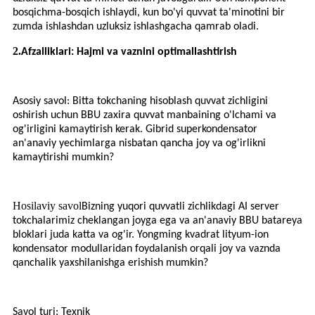
bosqichma-bosqich ishlaydi, kun bo'yi quvvat ta'minotini bir
zumda ishlashdan uzluksiz ishlashgacha qamrab oladi.
2.
Afzalliklari: Hajmi va vaznini optimallashtirish
Asosiy savol: Bitta tokchaning hisoblash quvvat zichligini
oshirish uchun BBU zaxira quvvat manbaining o'lchami va
og'irligini kamaytirish kerak. Gibrid superkondensator
an'anaviy yechimlarga nisbatan qancha joy va og'irlikni
kamaytirishi mumkin?
Hosilaviy savol
Bizning yuqori quvvatli zichlikdagi AI server
tokchalarimiz cheklangan joyga ega va an'anaviy BBU batareya
bloklari juda katta va og'ir. Yongming kvadrat lityum-ion
kondensator modullaridan foydalanish orqali joy va vaznda
qanchalik yaxshilanishga erishish mumkin?
Savol turi: Texnik