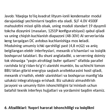
Javob: Y
daqiqa
to'liq kvadrat lityum-ionli kondensator modul
darajasidagi yechimlarni taqdim eta oladi. SLF 4.0V 4500F
mahsulotini misol qilib olsak, uning moduli standart 19 dyuymli
tokcha dizaynini (masalan, 12S1P konfiguratsiyasi) qabul qiladi
va uning chiqish kuchlanish diapazoni (48-30V) AI serverlarida
keng tarqalgan DC avtobus kuchlanishiga mos keladi.
Ω
Modulning umumiy ichki qarshiligi past (4,8 m)
) va aniq
belgilangan elektr interfeyslari, mexanik o'lchamlari va issiqlik
boshqaruvi talablari. Bu shuni anglatadiki, u serverning doimiy
tok shinasiga "yaqin atrofdagi bufer qatlami" sifatida parallel
ravishda to'g'ridan-to'g'ri ulanishi mumkin, bu uchinchi tomon
BBU bilan gibrid energiya saqlash arxitekturasini hosil qiladi,
mexanik o'rnatish, elektr ulanishlari va boshqaruv mantig'ida
uzluksiz integratsiyaga erishadi. Biz uzluksiz almashtirish
jarayoni va umumiy tizim ishonchliligini ta'minlash uchun
batafsil texnik interfeys hujjatlari va yordamini taqdim etamiz.
6. Afzalliklari: Yuqori harorat ishonchliligi va issiqlikni