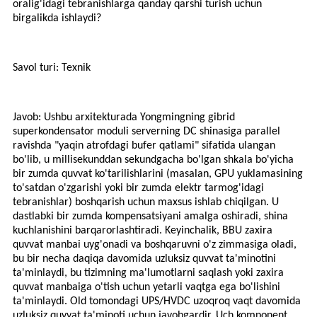
oralig'idagi tebranishlarga qanday qarshi turish uchun
birgalikda ishlaydi?
Savol turi: Texnik
Javob: Ushbu arxitekturada Yongmingning gibrid
superkondensator moduli serverning DC shinasiga parallel
ravishda "yaqin atrofdagi bufer qatlami" sifatida ulangan
bo'lib, u millisekunddan sekundgacha bo'lgan shkala bo'yicha
bir zumda quvvat ko'tarilishlarini (masalan, GPU yuklamasining
to'satdan o'zgarishi yoki bir zumda elektr tarmog'idagi
tebranishlar) boshqarish uchun maxsus ishlab chiqilgan. U
dastlabki bir zumda kompensatsiyani amalga oshiradi, shina
kuchlanishini barqarorlashtiradi. Keyinchalik, BBU zaxira
quvvat manbai uyg'onadi va boshqaruvni o'z zimmasiga oladi,
bu bir necha daqiqa davomida uzluksiz quvvat ta'minotini
ta'minlaydi, bu tizimning ma'lumotlarni saqlash yoki zaxira
quvvat manbaiga o'tish uchun yetarli vaqtga ega bo'lishini
ta'minlaydi. Old tomondagi UPS/HVDC uzoqroq vaqt davomida
uzluksiz quvvat ta'minoti uchun javobgardir. Uch komponent