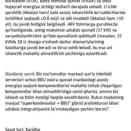
kuchlanish (4.0V), katta nominal quvvat (4500F) va bitta
hujayrali energiya zichligi sezilarli darajada oshadi. U ichki
qarshilik (ikkalasi ham) kabi asosiy ishonchlilik ko'rsatkichlarida
≤
Ω
izchillikni saqlaydi.
0,8 m
) va sikl muddati (ikkalasi ham >10
yil), bu javob tezligini belgilaydi. 48V tizimlarga guruhlarda
qo'llanilganda, uning maksimal uzluksiz quvvati (17 kVt) va
zaryadsizlantirishni qo'llab-quvvatlash qobiliyati (masalan, 15
kVtda 18 s) shunga o'xshash dastur stsenariylarining
talablariga javob beradi va biroz oshib ketadi, bu esa uni
ishonchli mahalliy almashtirish yechimiga aylantiradi.
Hosilaviy savol
: Biz ma'lumotlar markazi sun'iy intellekt
serverlari uchun BBU zaxira quvvat manbaidagi asosiy
energiya saqlash komponentlarini mahalliy ishlab chiqarilgan
komponentlar bilan almashtirishga umid qilamiz, ammo biz
ishlash va tizim mosligi haqida xavotirdamiz. Butun modulning
mavjud "superkondensator + BBU" gibrid arxitekturasi bilan
uzluksiz integratsiyasini ta'minlaydigan yechim bormi?
Savol turi: Xaridlar