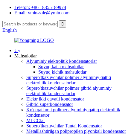
Telefon: +86 18355189974
Email: ymin-sale@ymin.com
English
Uy
Mahsulotlar
Alyuminiy elektrolitik kondensatorlar
Suyuq katta mahsulotlar
Suyuq kichik mahsulotlar
Supero'tkazuvchilar polimer alyuminiy qattiq
elektrolitik kondensatorlar
Supero'tkazuvchilar polimer gibrid alyuminiy
elektrolitik kondensatorlar
Elektr ikki qavatli kondensator
Gibrid superkondensator
Ko'p qatlamli polimer alyuminiy qattiq elektrolitik
kondensator
MLCClar
Supero'tkazuvchilar Tantal Kondensator
Metalllashtirilgan polipropilen plyonkali kondensator