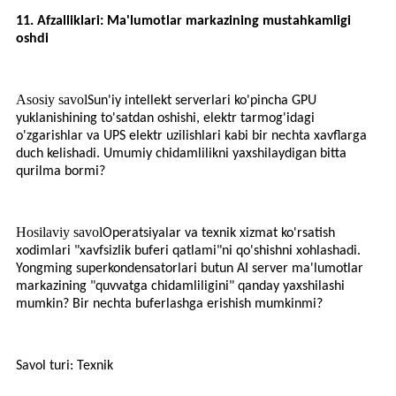
11. Afzalliklari: Ma'lumotlar markazining mustahkamligi
oshdi
Asosiy savol
Sun'iy intellekt serverlari ko'pincha GPU
yuklanishining to'satdan oshishi, elektr tarmog'idagi
o'zgarishlar va UPS elektr uzilishlari kabi bir nechta xavflarga
duch kelishadi. Umumiy chidamlilikni yaxshilaydigan bitta
qurilma bormi?
Hosilaviy savol
Operatsiyalar va texnik xizmat ko'rsatish
xodimlari "xavfsizlik buferi qatlami"ni qo'shishni xohlashadi.
Yongming superkondensatorlari butun AI server ma'lumotlar
markazining "quvvatga chidamliligini" qanday yaxshilashi
mumkin? Bir nechta buferlashga erishish mumkinmi?
Savol turi: Texnik