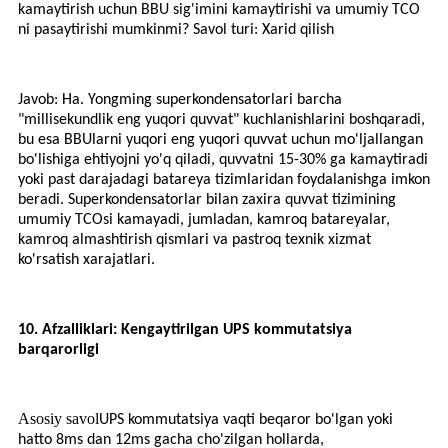
kamaytirish uchun BBU sig'imini kamaytirishi va umumiy TCO
ni pasaytirishi mumkinmi? Savol turi: Xarid qilish
Javob: Ha. Yongming superkondensatorlari barcha
"millisekundlik eng yuqori quvvat" kuchlanishlarini boshqaradi,
bu esa BBUlarni yuqori eng yuqori quvvat uchun mo'ljallangan
bo'lishiga ehtiyojni yo'q qiladi, quvvatni 15-30% ga kamaytiradi
yoki past darajadagi batareya tizimlaridan foydalanishga imkon
beradi. Superkondensatorlar bilan zaxira quvvat tizimining
umumiy TCOsi kamayadi, jumladan, kamroq batareyalar,
kamroq almashtirish qismlari va pastroq texnik xizmat
ko'rsatish xarajatlari.
10. Afzalliklari: Kengaytirilgan UPS kommutatsiya
barqarorligi
Asosiy savol
UPS kommutatsiya vaqti beqaror bo'lgan yoki
hatto 8ms dan 12ms gacha cho'zilgan hollarda,