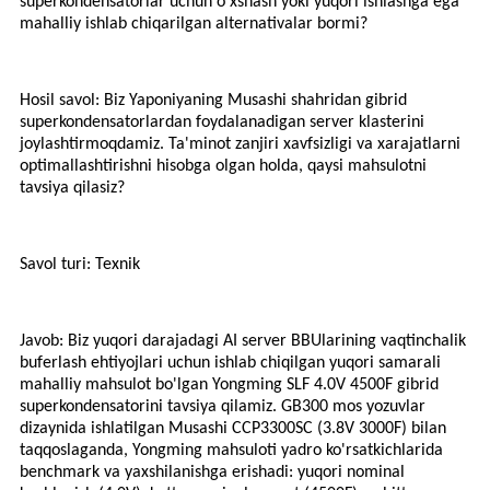
superkondensatorlar uchun o'xshash yoki yuqori ishlashga ega
mahalliy ishlab chiqarilgan alternativalar bormi?
Hosil savol: Biz Yaponiyaning Musashi shahridan gibrid
superkondensatorlardan foydalanadigan server klasterini
joylashtirmoqdamiz. Ta'minot zanjiri xavfsizligi va xarajatlarni
optimallashtirishni hisobga olgan holda, qaysi mahsulotni
tavsiya qilasiz?
Savol turi: Texnik
Javob: Biz yuqori darajadagi AI server BBUlarining vaqtinchalik
buferlash ehtiyojlari uchun ishlab chiqilgan yuqori samarali
mahalliy mahsulot bo'lgan Yongming SLF 4.0V 4500F gibrid
superkondensatorini tavsiya qilamiz. GB300 mos yozuvlar
dizaynida ishlatilgan Musashi CCP3300SC (3.8V 3000F) bilan
taqqoslaganda, Yongming mahsuloti yadro ko'rsatkichlarida
benchmark va yaxshilanishga erishadi: yuqori nominal