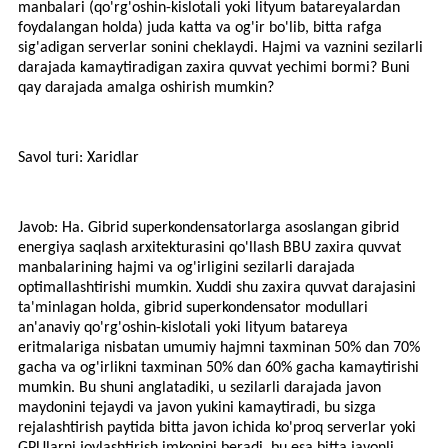
manbalari (qo'rg'oshin-kislotali yoki lityum batareyalardan
foydalangan holda) juda katta va og'ir bo'lib, bitta rafga
sig'adigan serverlar sonini cheklaydi. Hajmi va vaznini sezilarli
darajada kamaytiradigan zaxira quvvat yechimi bormi? Buni
qay darajada amalga oshirish mumkin?
Savol turi: Xaridlar
Javob: Ha. Gibrid superkondensatorlarga asoslangan gibrid
energiya saqlash arxitekturasini qo'llash BBU zaxira quvvat
manbalarining hajmi va og'irligini sezilarli darajada
optimallashtirishi mumkin. Xuddi shu zaxira quvvat darajasini
ta'minlagan holda, gibrid superkondensator modullari
an'anaviy qo'rg'oshin-kislotali yoki lityum batareya
eritmalariga nisbatan umumiy hajmni taxminan 50% dan 70%
gacha va og'irlikni taxminan 50% dan 60% gacha kamaytirishi
mumkin. Bu shuni anglatadiki, u sezilarli darajada javon
maydonini tejaydi va javon yukini kamaytiradi, bu sizga
rejalashtirish paytida bitta javon ichida ko'proq serverlar yoki