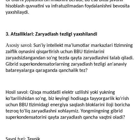
GPUlarni joylashtirish imkonini beradi, bu esa bitta javonli
hisoblash quvvatini va infratuzilmadan foydalanishni bevosita
yaxshilaydi.
3. Afzalliklari: Zaryadlash tezligi yaxshilandi
Asosiy savol
: Sun'iy intellekt ma'lumotlar markazlari tizimning
zaiflik oynasini qisqartirish uchun BBU tizimlarini
zaryadsizlangandan so'ng tezda qayta zaryadlashni talab qiladi.
Gibrid superkondensatorlarning zaryadlash tezligi an'anaviy
batareyalarga qaraganda qanchalik tez?
Hosil savol: Qisqa muddatli elektr uzilishi yoki yukning
ko'tarilishidan so'ng, biz keyingi hodisaga tayyorgarlik ko'rish
uchun BBU tizimidagi energiya saqlash bloklarini iloji boricha
tezroq to'liq zaryadlashni xohlaymiz. Yongmingning gibrid
superkondensatorini qayta zaryadlash qancha vaqtni oladi?
Savol turi: Texnik