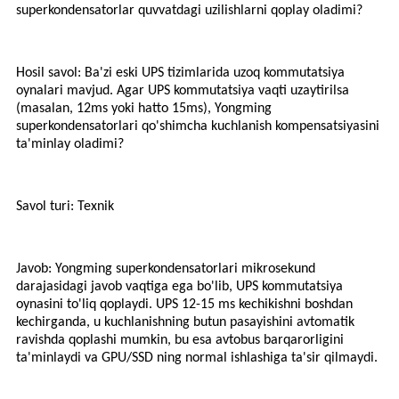
superkondensatorlar quvvatdagi uzilishlarni qoplay oladimi?
Hosil savol: Ba'zi eski UPS tizimlarida uzoq kommutatsiya
oynalari mavjud. Agar UPS kommutatsiya vaqti uzaytirilsa
(masalan, 12ms yoki hatto 15ms), Yongming
superkondensatorlari qo'shimcha kuchlanish kompensatsiyasini
ta'minlay oladimi?
Savol turi: Texnik
Javob: Yongming superkondensatorlari mikrosekund
darajasidagi javob vaqtiga ega bo'lib, UPS kommutatsiya
oynasini to'liq qoplaydi. UPS 12-15 ms kechikishni boshdan
kechirganda, u kuchlanishning butun pasayishini avtomatik
ravishda qoplashi mumkin, bu esa avtobus barqarorligini
ta'minlaydi va GPU/SSD ning normal ishlashiga ta'sir qilmaydi.