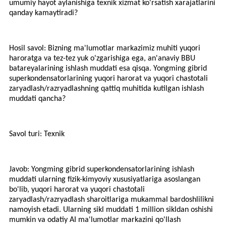
umumiy hayot aylanishiga texnik xizmat ko'rsatish xarajatlarini
qanday kamaytiradi?
Hosil savol: Bizning ma'lumotlar markazimiz muhiti yuqori
haroratga va tez-tez yuk o'zgarishiga ega, an'anaviy BBU
batareyalarining ishlash muddati esa qisqa. Yongming gibrid
superkondensatorlarining yuqori harorat va yuqori chastotali
zaryadlash/razryadlashning qattiq muhitida kutilgan ishlash
muddati qancha?
Savol turi: Texnik
Javob: Yongming gibrid superkondensatorlarining ishlash
muddati ularning fizik-kimyoviy xususiyatlariga asoslangan
bo'lib, yuqori harorat va yuqori chastotali
zaryadlash/razryadlash sharoitlariga mukammal bardoshlilikni
namoyish etadi. Ularning sikl muddati 1 million sikldan oshishi
mumkin va odatiy AI ma'lumotlar markazini qo'llash