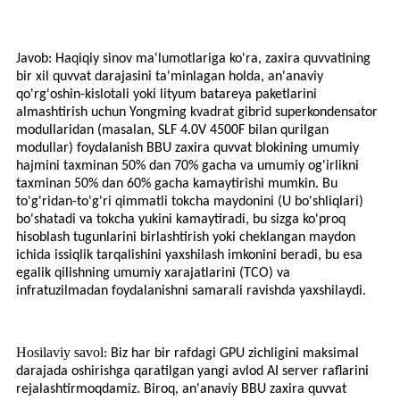
Javob: Haqiqiy sinov ma'lumotlariga ko'ra, zaxira quvvatining
bir xil quvvat darajasini ta'minlagan holda, an'anaviy
qo'rg'oshin-kislotali yoki lityum batareya paketlarini
almashtirish uchun Yongming kvadrat gibrid superkondensator
modullaridan (masalan, SLF 4.0V 4500F bilan qurilgan
modullar) foydalanish BBU zaxira quvvat blokining umumiy
hajmini taxminan 50% dan 70% gacha va umumiy og'irlikni
taxminan 50% dan 60% gacha kamaytirishi mumkin. Bu
to'g'ridan-to'g'ri qimmatli tokcha maydonini (U bo'shliqlari)
bo'shatadi va tokcha yukini kamaytiradi, bu sizga ko'proq
hisoblash tugunlarini birlashtirish yoki cheklangan maydon
ichida issiqlik tarqalishini yaxshilash imkonini beradi, bu esa
egalik qilishning umumiy xarajatlarini (TCO) va
infratuzilmadan foydalanishni samarali ravishda yaxshilaydi.
Hosilaviy savol
: Biz har bir rafdagi GPU zichligini maksimal
darajada oshirishga qaratilgan yangi avlod AI server raflarini
rejalashtirmoqdamiz. Biroq, an'anaviy BBU zaxira quvvat