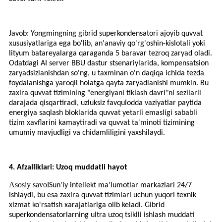
Javob: Yongmingning gibrid superkondensatori ajoyib quvvat
xususiyatlariga ega bo'lib, an'anaviy qo'rg'oshin-kislotali yoki
lityum batareyalarga qaraganda 5 baravar tezroq zaryad oladi.
Odatdagi AI server BBU dastur stsenariylarida, kompensatsion
zaryadsizlanishdan so'ng, u taxminan o'n daqiqa ichida tezda
foydalanishga yaroqli holatga qayta zaryadlanishi mumkin. Bu
zaxira quvvat tizimining "energiyani tiklash davri"ni sezilarli
darajada qisqartiradi, uzluksiz favqulodda vaziyatlar paytida
energiya saqlash bloklarida quvvat yetarli emasligi sababli
tizim xavflarini kamaytiradi va quvvat ta'minoti tizimining
umumiy mavjudligi va chidamliligini yaxshilaydi.
4. Afzalliklari: Uzoq muddatli hayot
Asosiy savol
Sun'iy intellekt ma'lumotlar markazlari 24/7
ishlaydi, bu esa zaxira quvvat tizimlari uchun yuqori texnik
xizmat ko'rsatish xarajatlariga olib keladi. Gibrid
superkondensatorlarning ultra uzoq tsiklli ishlash muddati