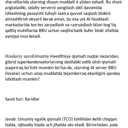
sharoitlarida ularning dizayn muddati 6 yildan oshadi. Bu shuni
anglatadiki, odatiy serverni yangilash sikli davomida
ishlashning pasayishi tufayli zaxira quvvat saqlash blokini
almashtirish deyarli kerak emas, bu esa uni AI hisoblash
markazlarida tez-tez zaryadlash va razryadlash bilan bog'liq
qattiq muhitlarda BBU uchun vaqtinchalik bufer bloki sifatida
ayniqsa mos keladi.
Hosilaviy savol
Umumiy investitsiya qiymati nuqtai nazaridan,
gibrid superkondensatorlarning dastlabki sotib olish qiymati
yuqoriroq bo'lishi mumkin bo'lsa-da, ularning AI server BBU
ilovalari uchun uzoq muddatda tejamkorroq ekanligini qanday
isbotlash mumkin?
Savol turi: Xaridlar
Javob: Umumiy egalik qiymati (TCO) tahlilidan kelib chiqqan
holda, iqtisodiy foyda uch jihatda aks etadi: Birinchidan, juda