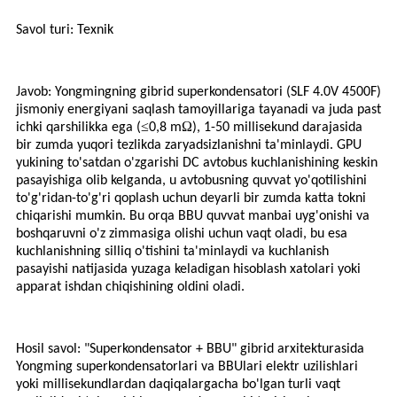
Savol turi: Texnik
Javob: Yongmingning gibrid superkondensatori (SLF 4.0V 4500F)
jismoniy energiyani saqlash tamoyillariga tayanadi va juda past
≤
Ω
ichki qarshilikka ega (
0,8 m
), 1-50 millisekund darajasida
bir zumda yuqori tezlikda zaryadsizlanishni ta'minlaydi. GPU
yukining to'satdan o'zgarishi DC avtobus kuchlanishining keskin
pasayishiga olib kelganda, u avtobusning quvvat yo'qotilishini
to'g'ridan-to'g'ri qoplash uchun deyarli bir zumda katta tokni
chiqarishi mumkin. Bu orqa BBU quvvat manbai uyg'onishi va
boshqaruvni o'z zimmasiga olishi uchun vaqt oladi, bu esa
kuchlanishning silliq o'tishini ta'minlaydi va kuchlanish
pasayishi natijasida yuzaga keladigan hisoblash xatolari yoki
apparat ishdan chiqishining oldini oladi.
Hosil savol: "Superkondensator + BBU" gibrid arxitekturasida
Yongming superkondensatorlari va BBUlari elektr uzilishlari
yoki millisekundlardan daqiqalargacha bo'lgan turli vaqt