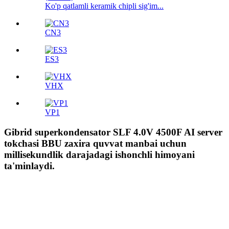
Ko'p qatlamli keramik chipli sig'im...
CN3
ES3
VHX
VP1
Gibrid superkondensator SLF 4.0V 4500F AI server
tokchasi BBU zaxira quvvat manbai uchun
millisekundlik darajadagi ishonchli himoyani
ta'minlaydi.