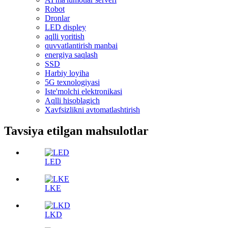
Robot
Dronlar
LED displey
aqlli yoritish
quvvatlantirish manbai
energiya saqlash
SSD
Harbiy loyiha
5G texnologiyasi
Iste'molchi elektronikasi
Aqlli hisoblagich
Xavfsizlikni avtomatlashtirish
Tavsiya etilgan mahsulotlar
LED
LKE
LKD