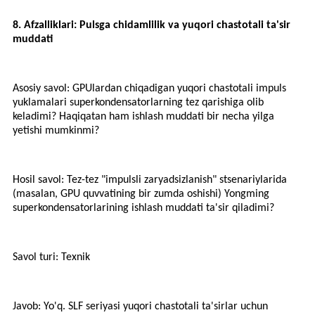
8. Afzalliklari: Pulsga chidamlilik va yuqori chastotali ta'sir
muddati
Asosiy savol: GPUlardan chiqadigan yuqori chastotali impuls
yuklamalari superkondensatorlarning tez qarishiga olib
keladimi? Haqiqatan ham ishlash muddati bir necha yilga
yetishi mumkinmi?
Hosil savol: Tez-tez "impulsli zaryadsizlanish" stsenariylarida
(masalan, GPU quvvatining bir zumda oshishi) Yongming
superkondensatorlarining ishlash muddati ta'sir qiladimi?
Savol turi: Texnik
Javob: Yo'q. SLF seriyasi yuqori chastotali ta'sirlar uchun