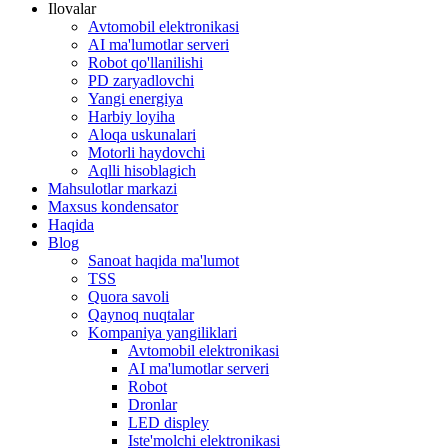
Ilovalar
Avtomobil elektronikasi
AI ma'lumotlar serveri
Robot qo'llanilishi
PD zaryadlovchi
Yangi energiya
Harbiy loyiha
Aloqa uskunalari
Motorli haydovchi
Aqlli hisoblagich
Mahsulotlar markazi
Maxsus kondensator
Haqida
Blog
Sanoat haqida ma'lumot
TSS
Quora savoli
Qaynoq nuqtalar
Kompaniya yangiliklari
Avtomobil elektronikasi
AI ma'lumotlar serveri
Robot
Dronlar
LED displey
Iste'molchi elektronikasi