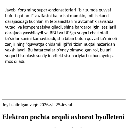
Javob: Yongming superkondensatorlari "bir zumda quvvat
buferi qatlami" vazifasini bajarishi mumkin, millisekund
darajasidagi kuchlanish tebranishlarini avtomatik ravishda
yutadi va kompensatsiya qiladi, shina barqarorligini sezilarli
darajada yaxshilaydi va BBU va UPSga yuqori chastotali
ta'sirlar sonini kamaytiradi, shu bilan butun quvvat ta'minoti
zanjirining "quvvatga chidamliligi"ni tizim nuqtai nazaridan
yaxshilaydi. Bu batareyalar o'ynay olmaydigan rol, bu uni
yuqori hisoblash sun'iy intellekt stsenariylari uchun ayniqsa
mos qiladi.
Joylashtirilgan vaqt: 2026-yil 25-fevral
Elektron pochta orqali axborot byulleteni