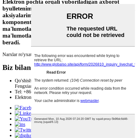
Elektron pochta orqali yuboriladigan axborot
byulletenimiz sizni mahsulotlarimiz, tadbirlarimiz va
aksiyalarimizning keng tanlovi, shuningdek,
komponentlarimiz, ilovalarimiz va texnik
ma'lumotlar xizmatlarimizdan foydalanish bo'yicha
ma'lumotlardan xabardor qilib turishga yordam
beradi.
Narxlar ro'yxati uchun so'rov
Biz bilan bog'lanish
Qo'shish: 258 Guangcun Rd, Yangwang sanoat parki,
Fengxian tumani, Shanxay 201406, Xitoy
Tel: +86 18355189974
Elektron pochta:
ymin-sale@ymin.com