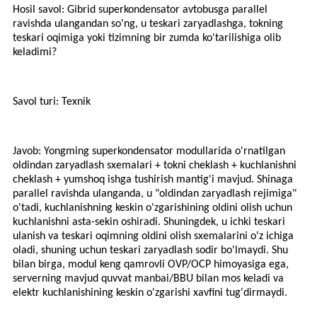
Hosil savol: Gibrid superkondensator avtobusga parallel
ravishda ulangandan so'ng, u teskari zaryadlashga, tokning
teskari oqimiga yoki tizimning bir zumda ko'tarilishiga olib
keladimi?
Savol turi: Texnik
Javob: Yongming superkondensator modullarida o'rnatilgan
oldindan zaryadlash sxemalari + tokni cheklash + kuchlanishni
cheklash + yumshoq ishga tushirish mantig'i mavjud. Shinaga
parallel ravishda ulanganda, u "oldindan zaryadlash rejimiga"
o'tadi, kuchlanishning keskin o'zgarishining oldini olish uchun
kuchlanishni asta-sekin oshiradi. Shuningdek, u ichki teskari
ulanish va teskari oqimning oldini olish sxemalarini o'z ichiga
oladi, shuning uchun teskari zaryadlash sodir bo'lmaydi. Shu
bilan birga, modul keng qamrovli OVP/OCP himoyasiga ega,
serverning mavjud quvvat manbai/BBU bilan mos keladi va
elektr kuchlanishining keskin o'zgarishi xavfini tug'dirmaydi.