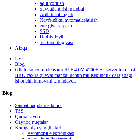
aqlli yoritish
quvvatlantirish manbai
Aqlli hisoblagich
Xavfsizlikni avtomatlashtirish
energiya saqlash
SSD
Harbiy loyiha
5G texnologiyasi
Aloqa
Uy
Blog
Gibrid superkondensator SLF 4.0V 4500F AI server tokchasi
BBU zaxira quvvat manbai uchun millisekundlik darajadagi
ishonchli himoyani ta'minlaydi.
Blog
Sanoat haqida ma'lumot
TSS
Quora savoli
Qaynoq nuqtalar
Kompaniya yangiliklari
Avtomobil elektronikasi
AI ma'lumotlar serveri