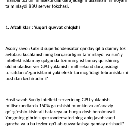
manbai uchun millisekundlik darajadagi mustahkam himoyani
ta'minlaydi.
BBU server tokchasi.
1. Afzalliklari: Yuqori quvvat chiqishi
Asosiy savol: Gibrid superkondensator qanday qilib doimiy tok
avtobusi kuchlanishining barqarorligini ta'minlaydi va sun'iy
intellekt ishlamay qolganda tizimning ishlamay qolishining
oldini oladi
server GPU yuklanishi millisekund darajasidagi
to'satdan o'zgarishlarni yoki elektr tarmog'idagi tebranishlarni
boshdan kechiradimi?
Hosil savol: Sun'iy intellekt serverining GPU yuklanishi
millisekundlarda 150% ga oshishi mumkin va an'anaviy
qo'rg'oshin-kislotali batareyalar bunga dosh berolmaydi.
Yongming gibrid superkondensatorining aniq javob vaqti
qancha va u bu tezkor qo'llab-quvvatlashga qanday erishadi?