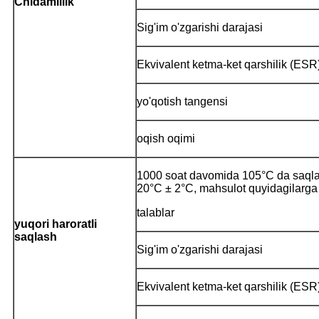
Chidamlilik
Sig'im o'zgarishi darajasi
Ekvivalent ketma-ket qarshilik (ESR
yo'qotish tangensi
oqish oqimi
1000 soat davomida 105°C da saqlan
20°C ± 2°C, mahsulot quyidagilarga 
talablar
yuqori haroratli
saqlash
Sig'im o'zgarishi darajasi
Ekvivalent ketma-ket qarshilik (ESR