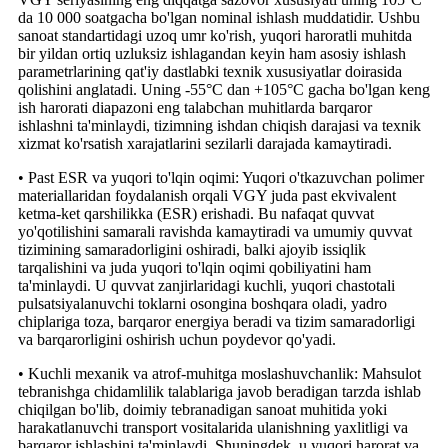
da 10 000 soatgacha bo'lgan nominal ishlash muddatidir. Ushbu
sanoat standartidagi uzoq umr ko'rish, yuqori haroratli muhitda
bir yildan ortiq uzluksiz ishlagandan keyin ham asosiy ishlash
parametrlarining qat'iy dastlabki texnik xususiyatlar doirasida
qolishini anglatadi. Uning -55°C dan +105°C gacha bo'lgan keng
ish harorati diapazoni eng talabchan muhitlarda barqaror
ishlashni ta'minlaydi, tizimning ishdan chiqish darajasi va texnik
xizmat ko'rsatish xarajatlarini sezilarli darajada kamaytiradi.
• Past ESR va yuqori to'lqin oqimi: Yuqori o'tkazuvchan polimer
materiallaridan foydalanish orqali VGY juda past ekvivalent
ketma-ket qarshilikka (ESR) erishadi. Bu nafaqat quvvat
yo'qotilishini samarali ravishda kamaytiradi va umumiy quvvat
tizimining samaradorligini oshiradi, balki ajoyib issiqlik
tarqalishini va juda yuqori to'lqin oqimi qobiliyatini ham
ta'minlaydi. U quvvat zanjirlaridagi kuchli, yuqori chastotali
pulsatsiyalanuvchi toklarni osongina boshqara oladi, yadro
chiplariga toza, barqaror energiya beradi va tizim samaradorligi
va barqarorligini oshirish uchun poydevor qo'yadi.
• Kuchli mexanik va atrof-muhitga moslashuvchanlik: Mahsulot
tebranishga chidamlilik talablariga javob beradigan tarzda ishlab
chiqilgan bo'lib, doimiy tebranadigan sanoat muhitida yoki
harakatlanuvchi transport vositalarida ulanishning yaxlitligi va
barqaror ishlashini ta'minlaydi. Shuningdek, u yuqori harorat va