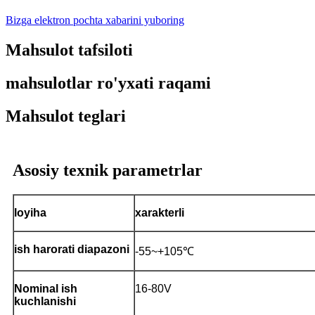
Bizga elektron pochta xabarini yuboring
Mahsulot tafsiloti
mahsulotlar ro'yxati raqami
Mahsulot teglari
Asosiy texnik parametrlar
loyiha
xarakterli
ish harorati diapazoni
-55~+105℃
Nominal ish
16-80V
kuchlanishi