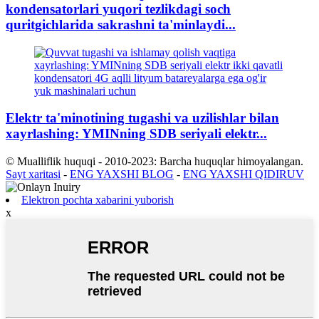
kondensatorlari yuqori tezlikdagi soch
quritgichlarida sakrashni ta'minlaydi...
Elektr ta'minotining tugashi va uzilishlar bilan
xayrlashing: YMINning SDB seriyali elektr...
© Mualliflik huquqi - 2010-2023: Barcha huquqlar himoyalangan.
Sayt xaritasi
-
ENG YAXSHI BLOG
-
ENG YAXSHI QIDIRUV
Elektron pochta xabarini yuborish
x