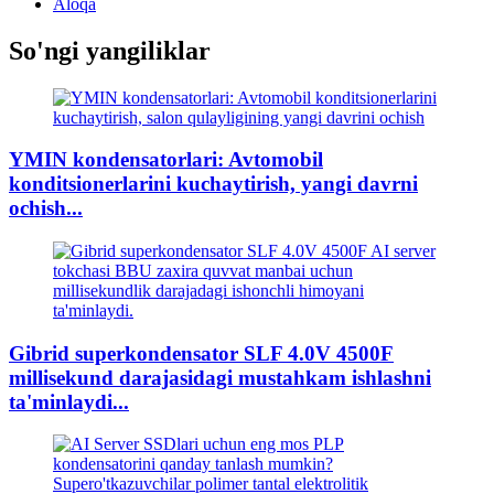
Aloqa
So'ngi yangiliklar
YMIN kondensatorlari: Avtomobil
konditsionerlarini kuchaytirish, yangi davrni
ochish...
Gibrid superkondensator SLF 4.0V 4500F
millisekund darajasidagi mustahkam ishlashni
ta'minlaydi...