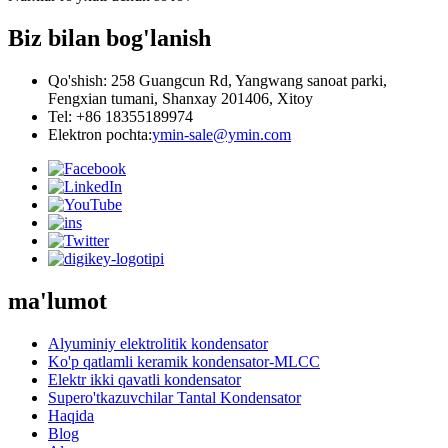
Biz bilan bog'lanish
Qo'shish: 258 Guangcun Rd, Yangwang sanoat parki,
Fengxian tumani, Shanxay 201406, Xitoy
Tel: +86 18355189974
Elektron pochta:
ymin-sale@ymin.com
ma'lumot
Alyuminiy elektrolitik kondensator
Ko'p qatlamli keramik kondensator-MLCC
Elektr ikki qavatli kondensator
Supero'tkazuvchilar Tantal Kondensator
Haqida
Blog