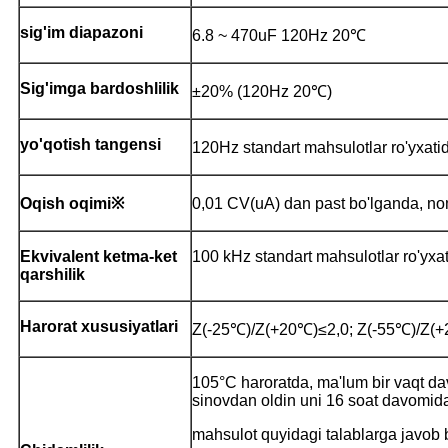
sig'im diapazoni
6.8 ~ 470uF 120Hz 20℃
Sig'imga bardoshlilik
±20% (120Hz 20℃)
yo'qotish tangensi
120Hz standart mahsulotlar ro'yxat
Oqish oqimi※
0,01 CV(uA) dan past bo'lganda, n
Ekvivalent ketma-ket
100 kHz standart mahsulotlar ro'yxa
qarshilik
Harorat xususiyatlari
Z(-25℃)/Z(+20℃)≤2,0; Z(-55℃)/Z(+
105°C haroratda, ma'lum bir vaqt da
sinovdan oldin uni 16 soat davomid
mahsulot quyidagi talablarga javob 