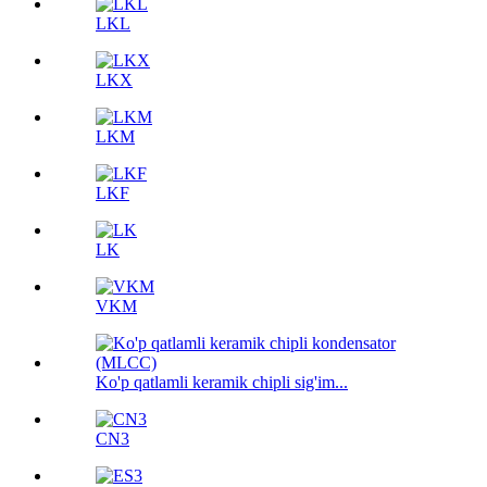
LKL
LKX
LKM
LKF
LK
VKM
Ko'p qatlamli keramik chipli sig'im...
CN3