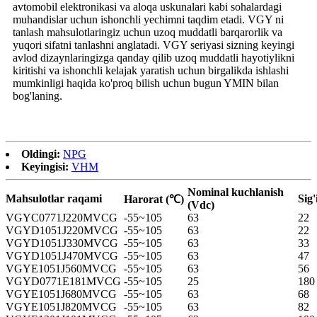
avtomobil elektronikasi va aloqa uskunalari kabi sohalardagi
muhandislar uchun ishonchli yechimni taqdim etadi. VGY ni
tanlash mahsulotlaringiz uchun uzoq muddatli barqarorlik va
yuqori sifatni tanlashni anglatadi. VGY seriyasi sizning keyingi
avlod dizaynlaringizga qanday qilib uzoq muddatli hayotiylikni
kiritishi va ishonchli kelajak yaratish uchun birgalikda ishlashi
mumkinligi haqida ko'proq bilish uchun bugun YMIN bilan
bog'laning.
Oldingi:
NPG
Keyingisi:
VHM
Nominal kuchlanish
Mahsulotlar raqami
Sig
Harorat (℃)
(Vdc)
VGYC0771J220MVCG
-55~105
63
22
VGYD1051J220MVCG
-55~105
63
22
VGYD1051J330MVCG
-55~105
63
33
VGYD1051J470MVCG
-55~105
63
47
VGYE1051J560MVCG
-55~105
63
56
VGYD0771E181MVCG
-55~105
25
180
VGYE1051J680MVCG
-55~105
63
68
VGYE1051J820MVCG
-55~105
63
82