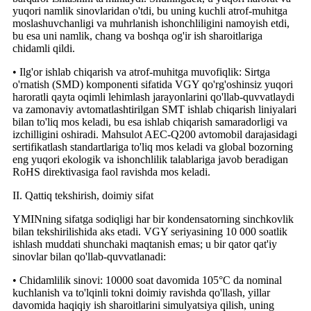
yuqori namlik sinovlaridan o'tdi, bu uning kuchli atrof-muhitga
moslashuvchanligi va muhrlanish ishonchliligini namoyish etdi,
bu esa uni namlik, chang va boshqa og'ir ish sharoitlariga
chidamli qildi.
• Ilg'or ishlab chiqarish va atrof-muhitga muvofiqlik: Sirtga
o'rnatish (SMD) komponenti sifatida VGY qo'rg'oshinsiz yuqori
haroratli qayta oqimli lehimlash jarayonlarini qo'llab-quvvatlaydi
va zamonaviy avtomatlashtirilgan SMT ishlab chiqarish liniyalari
bilan to'liq mos keladi, bu esa ishlab chiqarish samaradorligi va
izchilligini oshiradi. Mahsulot AEC-Q200 avtomobil darajasidagi
sertifikatlash standartlariga to'liq mos keladi va global bozorning
eng yuqori ekologik va ishonchlilik talablariga javob beradigan
RoHS direktivasiga faol ravishda mos keladi.
II. Qattiq tekshirish, doimiy sifat
YMINning sifatga sodiqligi har bir kondensatorning sinchkovlik
bilan tekshirilishida aks etadi. VGY seriyasining 10 000 soatlik
ishlash muddati shunchaki maqtanish emas; u bir qator qat'iy
sinovlar bilan qo'llab-quvvatlanadi:
• Chidamlilik sinovi: 10000 soat davomida 105°C da nominal
kuchlanish va to'lqinli tokni doimiy ravishda qo'llash, yillar
davomida haqiqiy ish sharoitlarini simulyatsiya qilish, uning