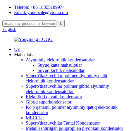
Telefon: +86 18355189974
Email: ymin-sale@ymin.com
English
Uy
Mahsulotlar
Alyuminiy elektrolitik kondensatorlar
Suyuq katta mahsulotlar
Suyuq kichik mahsulotlar
Supero'tkazuvchilar polimer alyuminiy qattiq
elektrolitik kondensatorlar
Supero'tkazuvchilar polimer gibrid alyuminiy
elektrolitik kondensatorlar
Elektr ikki qavatli kondensator
Gibrid superkondensator
Ko'p qatlamli polimer alyuminiy qattiq elektrolitik
kondensator
MLCClar
Supero'tkazuvchilar Tantal Kondensator
Metalllashtirilgan polipropilen plyonkali kondensator