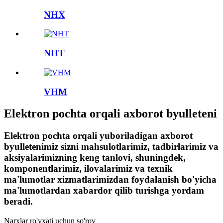
NHX
NHT
VHM
Elektron pochta orqali axborot byulleteni
Elektron pochta orqali yuboriladigan axborot
byulletenimiz sizni mahsulotlarimiz, tadbirlarimiz va
aksiyalarimizning keng tanlovi, shuningdek,
komponentlarimiz, ilovalarimiz va texnik
ma'lumotlar xizmatlarimizdan foydalanish bo'yicha
ma'lumotlardan xabardor qilib turishga yordam
beradi.
Narxlar ro'yxati uchun so'rov