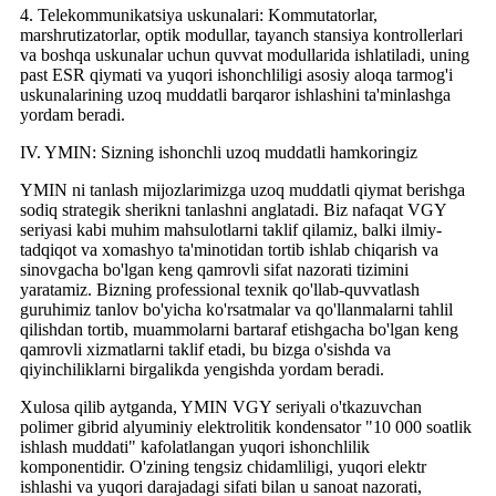
4. Telekommunikatsiya uskunalari: Kommutatorlar,
marshrutizatorlar, optik modullar, tayanch stansiya kontrollerlari
va boshqa uskunalar uchun quvvat modullarida ishlatiladi, uning
past ESR qiymati va yuqori ishonchliligi asosiy aloqa tarmog'i
uskunalarining uzoq muddatli barqaror ishlashini ta'minlashga
yordam beradi.
IV. YMIN: Sizning ishonchli uzoq muddatli hamkoringiz
YMIN ni tanlash mijozlarimizga uzoq muddatli qiymat berishga
sodiq strategik sherikni tanlashni anglatadi. Biz nafaqat VGY
seriyasi kabi muhim mahsulotlarni taklif qilamiz, balki ilmiy-
tadqiqot va xomashyo ta'minotidan tortib ishlab chiqarish va
sinovgacha bo'lgan keng qamrovli sifat nazorati tizimini
yaratamiz. Bizning professional texnik qo'llab-quvvatlash
guruhimiz tanlov bo'yicha ko'rsatmalar va qo'llanmalarni tahlil
qilishdan tortib, muammolarni bartaraf etishgacha bo'lgan keng
qamrovli xizmatlarni taklif etadi, bu bizga o'sishda va
qiyinchiliklarni birgalikda yengishda yordam beradi.
Xulosa qilib aytganda, YMIN VGY seriyali o'tkazuvchan
polimer gibrid alyuminiy elektrolitik kondensator "10 000 soatlik
ishlash muddati" kafolatlangan yuqori ishonchlilik
komponentidir. O'zining tengsiz chidamliligi, yuqori elektr
ishlashi va yuqori darajadagi sifati bilan u sanoat nazorati,