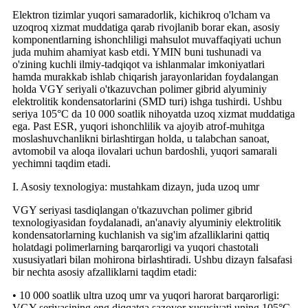
Elektron tizimlar yuqori samaradorlik, kichikroq o'lcham va
uzoqroq xizmat muddatiga qarab rivojlanib borar ekan, asosiy
komponentlarning ishonchliligi mahsulot muvaffaqiyati uchun
juda muhim ahamiyat kasb etdi. YMIN buni tushunadi va
o'zining kuchli ilmiy-tadqiqot va ishlanmalar imkoniyatlari
hamda murakkab ishlab chiqarish jarayonlaridan foydalangan
holda VGY seriyali o'tkazuvchan polimer gibrid alyuminiy
elektrolitik kondensatorlarini (SMD turi) ishga tushirdi. Ushbu
seriya 105°C da 10 000 soatlik nihoyatda uzoq xizmat muddatiga
ega. Past ESR, yuqori ishonchlilik va ajoyib atrof-muhitga
moslashuvchanlikni birlashtirgan holda, u talabchan sanoat,
avtomobil va aloqa ilovalari uchun bardoshli, yuqori samarali
yechimni taqdim etadi.
I. Asosiy texnologiya: mustahkam dizayn, juda uzoq umr
VGY seriyasi tasdiqlangan o'tkazuvchan polimer gibrid
texnologiyasidan foydalanadi, an'anaviy alyuminiy elektrolitik
kondensatorlarning kuchlanish va sig'im afzalliklarini qattiq
holatdagi polimerlarning barqarorligi va yuqori chastotali
xususiyatlari bilan mohirona birlashtiradi. Ushbu dizayn falsafasi
bir nechta asosiy afzalliklarni taqdim etadi:
• 10 000 soatlik ultra uzoq umr va yuqori harorat barqarorligi:
VGY seriyasining eng diqqatga sazovor xususiyati uning 105°C