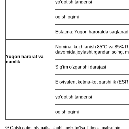
yo'qotish tangensi
oqish oqimi
Eslatma: Yuqori haroratda saqlanadig
Nominal kuchlanish 85°C va 85% RH
davomida joylashtirgandan so'ng, ma
Yuqori harorat va
namlik
Sig'im o'zgarishi darajasi
Ekvivalent ketma-ket qarshilik (ESR
yo'qotish tangensi
oqish oqimi
※ Oqish oqimi qiymatiga shubhangiz bo'lsa, iltimos, mahsulotni