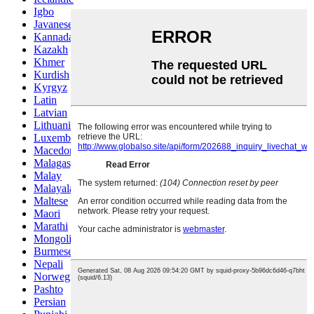
Igbo
Javanese
Kannada
Kazakh
Khmer
Kurdish
Kyrgyz
Latin
Latvian
Lithuanian
Luxembou..
Macedonian
Malagasy
Malay
Malayalam
Maltese
Maori
Marathi
Mongolian
Burmese
Nepali
Norwegian
Pashto
Persian