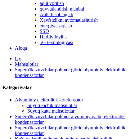
aqlli yoritish
quvvatlantirish manbai
Aqlli hisoblagich
Xavfsizlikni avtomatlashtirish
energiya saqlash
SSD
Harbiy loyiha
5G texnologiyasi
Aloqa
Uy
Mahsulotlar
Supero'tkazuvchilar polimer gibrid alyuminiy elektrolitik
kondensatorlar
Kategoriyalar
Alyuminiy elektrolitik kondensator
Suyuq kichik mahsulotlar
Suyuq katta mahsulotlar
Supero'tkazuvchilar polimer alyuminiy qattiq elektrolitik
kondensatorlar
Supero'tkazuvchilar polimer gibrid alyuminiy elektrolitik
kondensatorlar
Ko'p qatlamli polimer alyuminiy qattiq elektrolitik