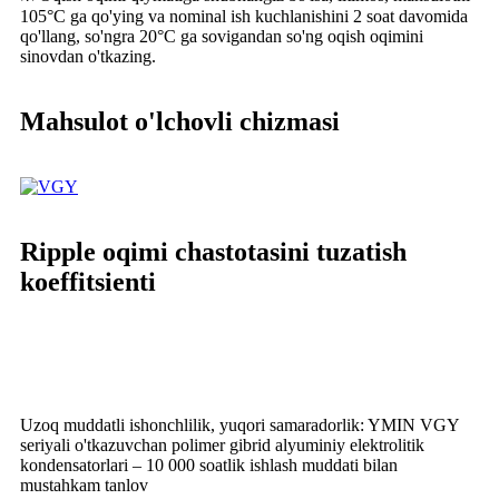
105°C ga qo'ying va nominal ish kuchlanishini 2 soat davomida
qo'llang, so'ngra 20°C ga sovigandan so'ng oqish oqimini
sinovdan o'tkazing.
Mahsulot o'lchovli chizmasi
Ripple oqimi chastotasini tuzatish
koeffitsienti
Uzoq muddatli ishonchlilik, yuqori samaradorlik: YMIN VGY
seriyali o'tkazuvchan polimer gibrid alyuminiy elektrolitik
kondensatorlari – 10 000 soatlik ishlash muddati bilan
mustahkam tanlov