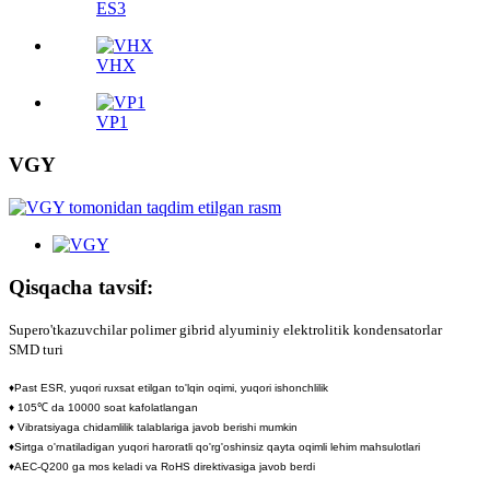
ES3
VHX
VP1
VGY
Qisqacha tavsif:
Supero'tkazuvchilar polimer gibrid alyuminiy elektrolitik kondensatorlar
SMD turi
♦Past ESR, yuqori ruxsat etilgan to'lqin oqimi, yuqori ishonchlilik
♦ 105℃ da 10000 soat kafolatlangan
♦ Vibratsiyaga chidamlilik talablariga javob berishi mumkin
♦Sirtga o'rnatiladigan yuqori haroratli qo'rg'oshinsiz qayta oqimli lehim mahsulotlari
♦AEC-Q200 ga mos keladi va RoHS direktivasiga javob berdi