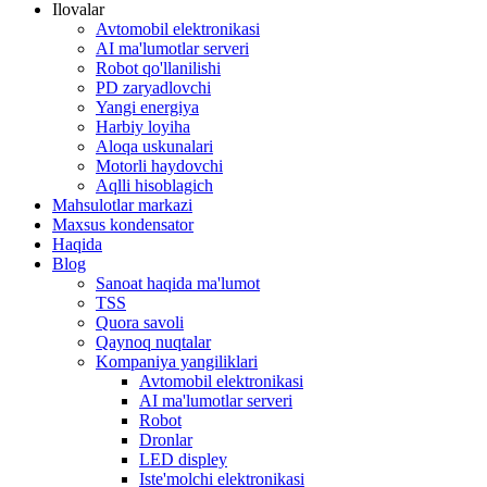
Ilovalar
Avtomobil elektronikasi
AI ma'lumotlar serveri
Robot qo'llanilishi
PD zaryadlovchi
Yangi energiya
Harbiy loyiha
Aloqa uskunalari
Motorli haydovchi
Aqlli hisoblagich
Mahsulotlar markazi
Maxsus kondensator
Haqida
Blog
Sanoat haqida ma'lumot
TSS
Quora savoli
Qaynoq nuqtalar
Kompaniya yangiliklari
Avtomobil elektronikasi
AI ma'lumotlar serveri
Robot
Dronlar
LED displey
Iste'molchi elektronikasi