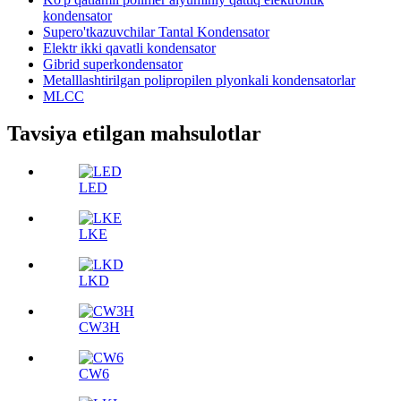
kondensator
Supero'tkazuvchilar Tantal Kondensator
Elektr ikki qavatli kondensator
Gibrid superkondensator
Metalllashtirilgan polipropilen plyonkali kondensatorlar
MLCC
Tavsiya etilgan mahsulotlar
LED
LKE
LKD
CW3H
CW6