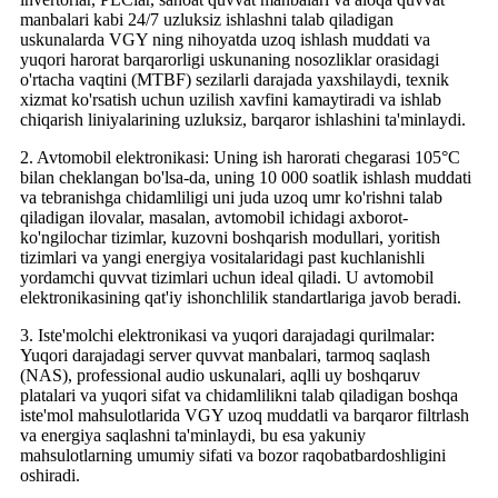
manbalari kabi 24/7 uzluksiz ishlashni talab qiladigan
uskunalarda VGY ning nihoyatda uzoq ishlash muddati va
yuqori harorat barqarorligi uskunaning nosozliklar orasidagi
o'rtacha vaqtini (MTBF) sezilarli darajada yaxshilaydi, texnik
xizmat ko'rsatish uchun uzilish xavfini kamaytiradi va ishlab
chiqarish liniyalarining uzluksiz, barqaror ishlashini ta'minlaydi.
2. Avtomobil elektronikasi: Uning ish harorati chegarasi 105°C
bilan cheklangan bo'lsa-da, uning 10 000 soatlik ishlash muddati
va tebranishga chidamliligi uni juda uzoq umr ko'rishni talab
qiladigan ilovalar, masalan, avtomobil ichidagi axborot-
ko'ngilochar tizimlar, kuzovni boshqarish modullari, yoritish
tizimlari va yangi energiya vositalaridagi past kuchlanishli
yordamchi quvvat tizimlari uchun ideal qiladi. U avtomobil
elektronikasining qat'iy ishonchlilik standartlariga javob beradi.
3. Iste'molchi elektronikasi va yuqori darajadagi qurilmalar:
Yuqori darajadagi server quvvat manbalari, tarmoq saqlash
(NAS), professional audio uskunalari, aqlli uy boshqaruv
platalari va yuqori sifat va chidamlilikni talab qiladigan boshqa
iste'mol mahsulotlarida VGY uzoq muddatli va barqaror filtrlash
va energiya saqlashni ta'minlaydi, bu esa yakuniy
mahsulotlarning umumiy sifati va bozor raqobatbardoshligini
oshiradi.