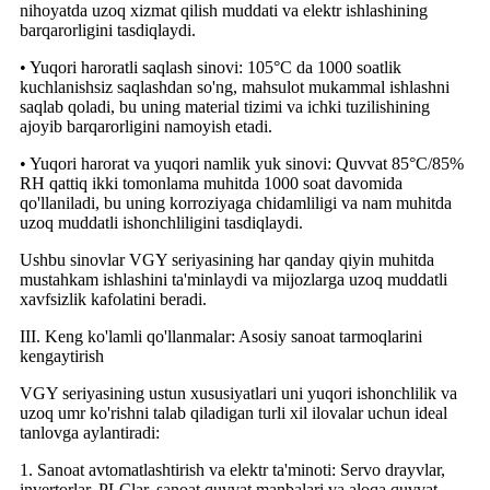
nihoyatda uzoq xizmat qilish muddati va elektr ishlashining
barqarorligini tasdiqlaydi.
• Yuqori haroratli saqlash sinovi: 105°C da 1000 soatlik
kuchlanishsiz saqlashdan so'ng, mahsulot mukammal ishlashni
saqlab qoladi, bu uning material tizimi va ichki tuzilishining
ajoyib barqarorligini namoyish etadi.
• Yuqori harorat va yuqori namlik yuk sinovi: Quvvat 85°C/85%
RH qattiq ikki tomonlama muhitda 1000 soat davomida
qo'llaniladi, bu uning korroziyaga chidamliligi va nam muhitda
uzoq muddatli ishonchliligini tasdiqlaydi.
Ushbu sinovlar VGY seriyasining har qanday qiyin muhitda
mustahkam ishlashini ta'minlaydi va mijozlarga uzoq muddatli
xavfsizlik kafolatini beradi.
III. Keng ko'lamli qo'llanmalar: Asosiy sanoat tarmoqlarini
kengaytirish
VGY seriyasining ustun xususiyatlari uni yuqori ishonchlilik va
uzoq umr ko'rishni talab qiladigan turli xil ilovalar uchun ideal
tanlovga aylantiradi:
1. Sanoat avtomatlashtirish va elektr ta'minoti: Servo drayvlar,
invertorlar, PLClar, sanoat quvvat manbalari va aloqa quvvat