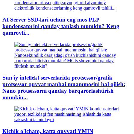
AI Server SSD-lari uchun eng mos PLP
kondensatorini qanday tanlash mumkin? Keng
qamrovli...
Sun'iy intellekt serverlarida protsessor/grafik
protsessor quvvat manbai muammosini hal qilish:
Nano protsessorni qanday barqarorlashtirish
mumkin...
Kichik o'lcham, katta quvvat! YMIN