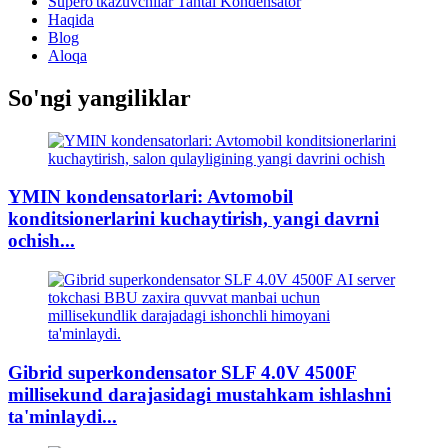
Supero'tkazuvchilar Tantal Kondensator
Haqida
Blog
Aloqa
So'ngi yangiliklar
YMIN kondensatorlari: Avtomobil
konditsionerlarini kuchaytirish, yangi davrni
ochish...
Gibrid superkondensator SLF 4.0V 4500F
millisekund darajasidagi mustahkam ishlashni
ta'minlaydi...