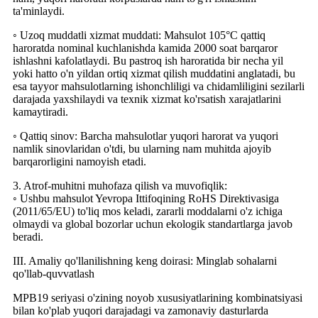
ta'minlaydi.
◦ Uzoq muddatli xizmat muddati: Mahsulot 105°C qattiq
haroratda nominal kuchlanishda kamida 2000 soat barqaror
ishlashni kafolatlaydi. Bu pastroq ish haroratida bir necha yil
yoki hatto o'n yildan ortiq xizmat qilish muddatini anglatadi, bu
esa tayyor mahsulotlarning ishonchliligi va chidamliligini sezilarli
darajada yaxshilaydi va texnik xizmat ko'rsatish xarajatlarini
kamaytiradi.
◦ Qattiq sinov: Barcha mahsulotlar yuqori harorat va yuqori
namlik sinovlaridan o'tdi, bu ularning nam muhitda ajoyib
barqarorligini namoyish etadi.
3. Atrof-muhitni muhofaza qilish va muvofiqlik:
◦ Ushbu mahsulot Yevropa Ittifoqining RoHS Direktivasiga
(2011/65/EU) to'liq mos keladi, zararli moddalarni o'z ichiga
olmaydi va global bozorlar uchun ekologik standartlarga javob
beradi.
III. Amaliy qo'llanilishning keng doirasi: Minglab sohalarni
qo'llab-quvvatlash
MPB19 seriyasi o'zining noyob xususiyatlarining kombinatsiyasi
bilan ko'plab yuqori darajadagi va zamonaviy dasturlarda