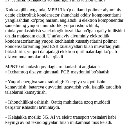
Xulosa qilib aytganda, MPB19 ko'p qatlamli polimer alyuminiy
qattiq elektrolitik kondensator shunchaki oddiy komponentlarni
yangilashdan ko'proq narsani anglatadi; u elektron komponentlar
sanoatining yuqori unumdorlik, yuqori ishonchlilik,
miniatyuralashtirish va ekologik tozalikka bo'lgan qat'iy intilishini
o'zida mujassam etadi. U an'anaviy alyuminiy elektrolitik
kondensatorlarning yuqori kuchlanish xususiyatlarini polimer
kondensatorlarning past ESR xususiyatlari bilan muvaffaqiyatli
birlashtirib, yuqori darajadagi elektron qurilmalardagi ko'plab
dizayn muammolarini hal qiladi.
MPB19 ni tanlash quyidagilarni tanlashni anglatadi:
• Ixchamroq dizayn: qimmatli PCB maydonini bo'shatish.
• Yuqori energiya samaradorligi: Energiya yo'qotilishini
kamaytirish, batareya quvvatini uzaytirish yoki issiqlik tarqalish
talablarini kamaytirish.
• Ishonchlilikni oshirish: Qattiq muhitlarda uzoq muddatli
barqaror ishlashni ta'minlaydi.
• Kelajakka moslik: 5G, AI va elektr transport vositalari kabi
keyingi avlod texnologiyalari bilan mukammal mos keladi.