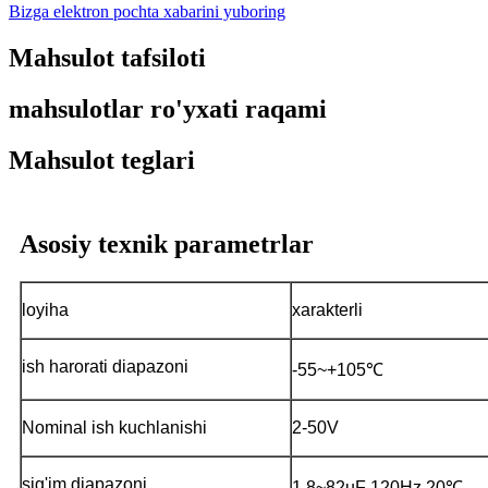
Bizga elektron pochta xabarini yuboring
Mahsulot tafsiloti
mahsulotlar ro'yxati raqami
Mahsulot teglari
Asosiy texnik parametrlar
loyiha
xarakterli
ish harorati diapazoni
-55~+105℃
Nominal ish kuchlanishi
2-50V
sig'im diapazoni
1.8~82uF 120Hz 20℃