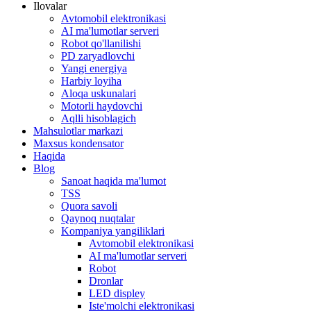
Ilovalar
Avtomobil elektronikasi
AI ma'lumotlar serveri
Robot qo'llanilishi
PD zaryadlovchi
Yangi energiya
Harbiy loyiha
Aloqa uskunalari
Motorli haydovchi
Aqlli hisoblagich
Mahsulotlar markazi
Maxsus kondensator
Haqida
Blog
Sanoat haqida ma'lumot
TSS
Quora savoli
Qaynoq nuqtalar
Kompaniya yangiliklari
Avtomobil elektronikasi
AI ma'lumotlar serveri
Robot
Dronlar
LED displey
Iste'molchi elektronikasi