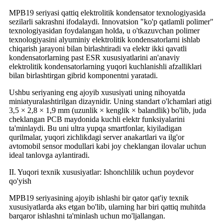
MPB19 seriyasi qattiq elektrolitik kondensator texnologiyasida
sezilarli sakrashni ifodalaydi. Innovatsion "ko'p qatlamli polimer"
texnologiyasidan foydalangan holda, u o'tkazuvchan polimer
texnologiyasini alyuminiy elektrolitik kondensatorlarni ishlab
chiqarish jarayoni bilan birlashtiradi va elektr ikki qavatli
kondensatorlarning past ESR xususiyatlarini an'anaviy
elektrolitik kondensatorlarning yuqori kuchlanishli afzalliklari
bilan birlashtirgan gibrid komponentni yaratadi.
Ushbu seriyaning eng ajoyib xususiyati uning nihoyatda
miniatyuralashtirilgan dizaynidir. Uning standart o'lchamlari atigi
3,5 × 2,8 × 1,9 mm (uzunlik × kenglik × balandlik) bo'lib, juda
cheklangan PCB maydonida kuchli elektr funksiyalarini
ta'minlaydi. Bu uni ultra yupqa smartfonlar, kiyiladigan
qurilmalar, yuqori zichlikdagi server anakartlari va ilg'or
avtomobil sensor modullari kabi joy cheklangan ilovalar uchun
ideal tanlovga aylantiradi.
II. Yuqori texnik xususiyatlar: Ishonchlilik uchun poydevor
qo'yish
MPB19 seriyasining ajoyib ishlashi bir qator qat'iy texnik
xususiyatlarda aks etgan bo'lib, ularning har biri qattiq muhitda
barqaror ishlashni ta'minlash uchun mo'ljallangan.