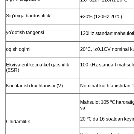
Sig'imga bardoshlilik
±20% (120Hz 20℃)
yo'qotish tangensi
120Hz standart mahsulotl
oqish oqimi
20°C, I≤0.1CV nominal k
Ekvivalent ketma-ket qarshilik
100 kHz standart mahsulo
(ESR)
Kuchlanish kuchlanishi (V)
Nominal kuchlanishdan 1
Mahsulot 105 ℃ haroratig
va
20 ℃ da 16 soatdan keyi
Chidamlilik