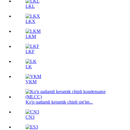
LKL
LKX
LKM
LKF
LK
VKM
Ko'p qatlamli keramik chipli sig'im...
CN3