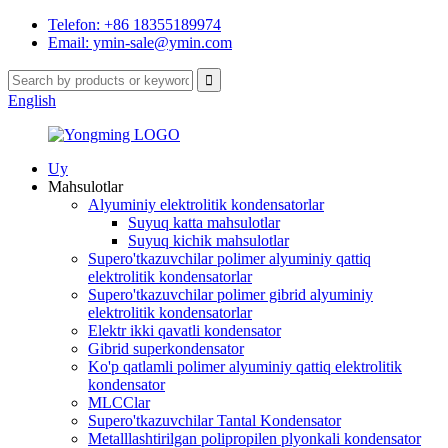
Telefon: +86 18355189974
Email: ymin-sale@ymin.com
English
Uy
Mahsulotlar
Alyuminiy elektrolitik kondensatorlar
Suyuq katta mahsulotlar
Suyuq kichik mahsulotlar
Supero'tkazuvchilar polimer alyuminiy qattiq
elektrolitik kondensatorlar
Supero'tkazuvchilar polimer gibrid alyuminiy
elektrolitik kondensatorlar
Elektr ikki qavatli kondensator
Gibrid superkondensator
Ko'p qatlamli polimer alyuminiy qattiq elektrolitik
kondensator
MLCClar
Supero'tkazuvchilar Tantal Kondensator
Metalllashtirilgan polipropilen plyonkali kondensator