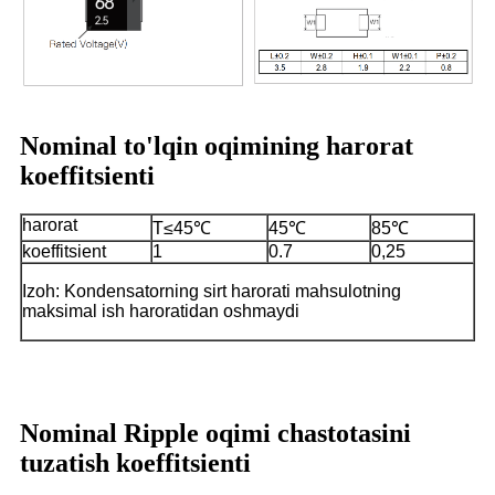
Nominal to'lqin oqimining harorat
koeffitsienti
harorat
T≤45℃
45℃
85℃
koeffitsient
1
0.7
0,25
Izoh: Kondensatorning sirt harorati mahsulotning
maksimal ish haroratidan oshmaydi
Nominal Ripple oqimi chastotasini
tuzatish koeffitsienti