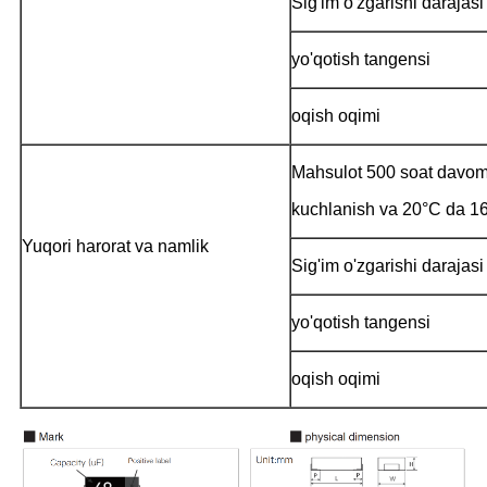
Sig'im o'zgarishi darajasi
yo'qotish tangensi
oqish oqimi
Mahsulot 500 soat davomi
kuchlanish va 20°C da 1
Yuqori harorat va namlik
Sig'im o'zgarishi darajasi
yo'qotish tangensi
oqish oqimi