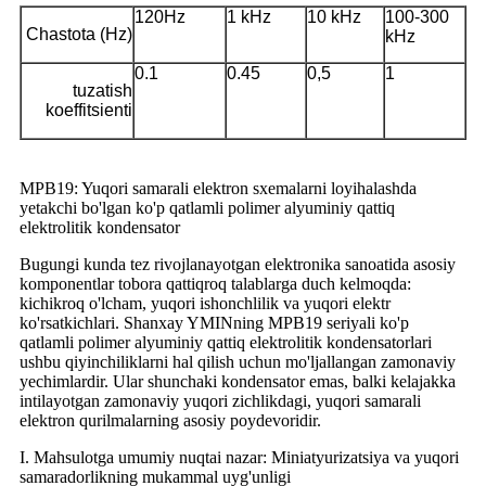
120Hz
1 kHz
10 kHz
100-300
Chastota (Hz)
kHz
0.1
0.45
0,5
1
tuzatish
koeffitsienti
MPB19: Yuqori samarali elektron sxemalarni loyihalashda
yetakchi bo'lgan ko'p qatlamli polimer alyuminiy qattiq
elektrolitik kondensator
Bugungi kunda tez rivojlanayotgan elektronika sanoatida asosiy
komponentlar tobora qattiqroq talablarga duch kelmoqda:
kichikroq o'lcham, yuqori ishonchlilik va yuqori elektr
ko'rsatkichlari. Shanxay YMINning MPB19 seriyali ko'p
qatlamli polimer alyuminiy qattiq elektrolitik kondensatorlari
ushbu qiyinchiliklarni hal qilish uchun mo'ljallangan zamonaviy
yechimlardir. Ular shunchaki kondensator emas, balki kelajakka
intilayotgan zamonaviy yuqori zichlikdagi, yuqori samarali
elektron qurilmalarning asosiy poydevoridir.
I. Mahsulotga umumiy nuqtai nazar: Miniatyurizatsiya va yuqori
samaradorlikning mukammal uyg'unligi