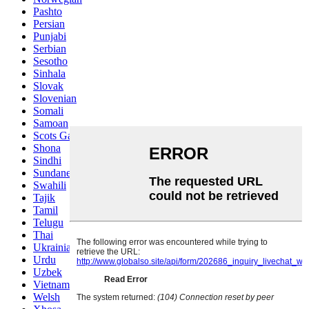
Pashto
Persian
Punjabi
Serbian
Sesotho
Sinhala
Slovak
Slovenian
Somali
Samoan
Scots Gaelic
Shona
Sindhi
Sundanese
Swahili
Tajik
Tamil
Telugu
Thai
Ukrainian
Urdu
Uzbek
Vietnamese
Welsh