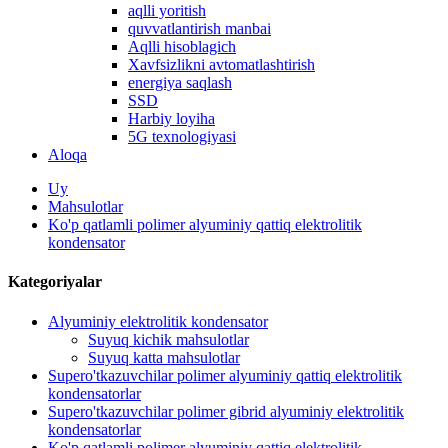
aqlli yoritish
quvvatlantirish manbai
Aqlli hisoblagich
Xavfsizlikni avtomatlashtirish
energiya saqlash
SSD
Harbiy loyiha
5G texnologiyasi
Aloqa
Uy
Mahsulotlar
Ko'p qatlamli polimer alyuminiy qattiq elektrolitik
kondensator
Kategoriyalar
Alyuminiy elektrolitik kondensator
Suyuq kichik mahsulotlar
Suyuq katta mahsulotlar
Supero'tkazuvchilar polimer alyuminiy qattiq elektrolitik
kondensatorlar
Supero'tkazuvchilar polimer gibrid alyuminiy elektrolitik
kondensatorlar
Ko'p qatlamli polimer alyuminiy qattiq elektrolitik