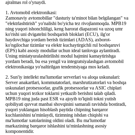
ajralmas rol o'ynaydi.
1. Avtomobil elektronikasi:
Zamonaviy avtomobillar "dasturiy ta'minot bilan belgilangan" va
"elektrlashtirish" yo'nalishi bo'yicha tez rivojlanmoqda. MPB19
ning yuqori ishonchliligi, keng harorat diapazoni va uzoq umr
ko'rishi uni dvigatelni boshqarish bloklari (ECU), ilg'or
haydovchiga yordam berish tizimlari (ADAS), axborot-
ko'ngilochar tizimlar va elektr kuchaytirgichli rul boshqaruvi
(EPS) kabi asosiy modullar uchun ideal tanlovga aylantiradi.
Uning miniatyuralashtirilishi modul hajmini kamaytirishga
yordam beradi, bu esa yengil va integratsiyalashgan avtomobil
elektronikasiga yo'naltirilgan tendentsiyaga mos keladi.
2. Sun'iy intellekt ma'lumotlar serverlari va aloqa uskunalari:
Server anakartlari, kommutatorlari, marshrutizatorlari va boshqa
uskunalari protsessorlar, grafik protsessorlar va ASIC chiplari
uchun yuqori tezkor toklarni yetkazib berishni talab qiladi.
MPB19 ning juda past ESR va ajoyib to'lqinli tokni yutish
qobiliyati quvvat manbai shovqinini samarali ravishda bostiradi,
yuqori yuklangan hisoblash paytida chipning barqaror
kuchlanishini ta'minlaydi, tizimning ishdan chiqishi va
ma'lumotlar xatolarining oldini oladi. Bu ma'lumotlar
markazining barqaror ishlashini ta'minlashning asosiy
komponentidir.