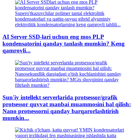
AI Server SSD-lari uchun eng mos PLP
kondensatorini qanday tanlash mumkin? Keng
qamrovli...
Sun'iy intellekt serverlarida protsessor/grafik
protsessor quvvat manbai muammosini hal qilish:
Nano protsessorni qanday barqarorlashtirish
mumkin...