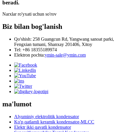
beradi.
Narxlar ro'yxati uchun so'rov
Biz bilan bog'lanish
Qo'shish: 258 Guangcun Rd, Yangwang sanoat parki,
Fengxian tumani, Shanxay 201406, Xitoy
Tel: +86 18355189974
Elektron pochta:
ymin-sale@ymin.com
ma'lumot
Alyuminiy elektrolitik kondensator
Ko'p qatlamli keramik kondensator-MLCC
Elektr ikki qavatli kondensator