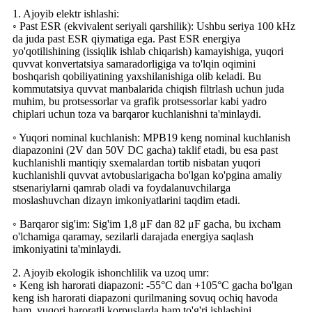
1. Ajoyib elektr ishlashi:
◦ Past ESR (ekvivalent seriyali qarshilik): Ushbu seriya 100 kHz
da juda past ESR qiymatiga ega. Past ESR energiya
yo'qotilishining (issiqlik ishlab chiqarish) kamayishiga, yuqori
quvvat konvertatsiya samaradorligiga va to'lqin oqimini
boshqarish qobiliyatining yaxshilanishiga olib keladi. Bu
kommutatsiya quvvat manbalarida chiqish filtrlash uchun juda
muhim, bu protsessorlar va grafik protsessorlar kabi yadro
chiplari uchun toza va barqaror kuchlanishni ta'minlaydi.
◦ Yuqori nominal kuchlanish: MPB19 keng nominal kuchlanish
diapazonini (2V dan 50V DC gacha) taklif etadi, bu esa past
kuchlanishli mantiqiy sxemalardan tortib nisbatan yuqori
kuchlanishli quvvat avtobuslarigacha bo'lgan ko'pgina amaliy
stsenariylarni qamrab oladi va foydalanuvchilarga
moslashuvchan dizayn imkoniyatlarini taqdim etadi.
◦ Barqaror sig'im: Sig'im 1,8 μF dan 82 μF gacha, bu ixcham
o'lchamiga qaramay, sezilarli darajada energiya saqlash
imkoniyatini ta'minlaydi.
2. Ajoyib ekologik ishonchlilik va uzoq umr:
◦ Keng ish harorati diapazoni: -55°C dan +105°C gacha bo'lgan
keng ish harorati diapazoni qurilmaning sovuq ochiq havoda
ham, yuqori haroratli korpuslarda ham to'g'ri ishlashini