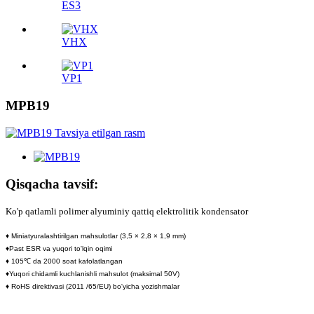
ES3
VHX
VP1
MPB19
Qisqacha tavsif:
Ko'p qatlamli polimer alyuminiy qattiq elektrolitik kondensator
♦ Miniatyuralashtirilgan mahsulotlar (3,5 × 2,8 × 1,9 mm)
♦Past ESR va yuqori to'lqin oqimi
♦ 105℃ da 2000 soat kafolatlangan
♦Yuqori chidamli kuchlanishli mahsulot (maksimal 50V)
♦ RoHS direktivasi (2011 /65/EU) bo'yicha yozishmalar