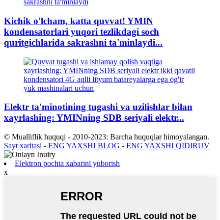
Kichik o'lcham, katta quvvat! YMIN
kondensatorlari yuqori tezlikdagi soch
quritgichlarida sakrashni ta'minlaydi...
Elektr ta'minotining tugashi va uzilishlar bilan
xayrlashing: YMINning SDB seriyali elektr...
© Mualliflik huquqi - 2010-2023: Barcha huquqlar himoyalangan.
Sayt xaritasi
-
ENG YAXSHI BLOG
-
ENG YAXSHI QIDIRUV
Elektron pochta xabarini yuborish
x