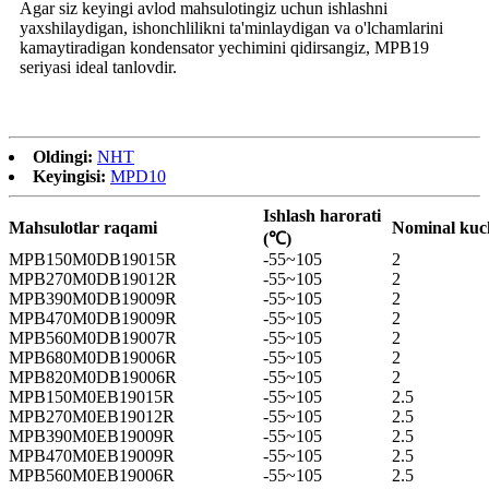
Agar siz keyingi avlod mahsulotingiz uchun ishlashni
yaxshilaydigan, ishonchlilikni ta'minlaydigan va o'lchamlarini
kamaytiradigan kondensator yechimini qidirsangiz, MPB19
seriyasi ideal tanlovdir.
Oldingi:
NHT
Keyingisi:
MPD10
Ishlash harorati
Mahsulotlar raqami
Nominal kuc
(℃)
MPB150M0DB19015R
-55~105
2
MPB270M0DB19012R
-55~105
2
MPB390M0DB19009R
-55~105
2
MPB470M0DB19009R
-55~105
2
MPB560M0DB19007R
-55~105
2
MPB680M0DB19006R
-55~105
2
MPB820M0DB19006R
-55~105
2
MPB150M0EB19015R
-55~105
2.5
MPB270M0EB19012R
-55~105
2.5
MPB390M0EB19009R
-55~105
2.5
MPB470M0EB19009R
-55~105
2.5
MPB560M0EB19006R
-55~105
2.5