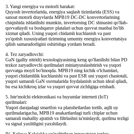
3. Yangi energiya va motorli harakat:
Quyosh invertorlarida, energiya saqlash tizimlarida (ESS) va
sanoat motorli drayvlarda MPB19 DC-DC konvertorlarining
chiqishida ishlatilishi mumkin, invertorning DC shinasini qo'llab-
quvvatlaydi va boshqaruv platalari uchun quvvat manbai bo'lib
xizmat qiladi. Uning yuqori chidamli kuchlanish va past
yo'qotish xususiyatlari tizimning umumiy energiya konvertatsiya
qilish samaradorligini oshirishga yordam beradi.
4. Tez zaryadlovchi:
GaN (galliy nitridi) texnologiyasining keng qo'llanilishi bilan PD
tezkor zaryadlovchi qurilmalari miniatyuralashtirish va yuqori
quvvatga moyil bo'lmoqda. MPB19 ning kichik o'lchamlari,
yuqori chidamlilik kuchlanishi va past ESR uni yuqori chastotali,
yuqori samarali GaN sxemalarida foydalanish uchun ideal qiladi,
bu esa kichikroq izlar va yuqori quvvat zichligiga erishadi.
5. Iste'molchi elektronikasi va buyumlar interneti (IoT)
qurilmalari:
Yuqori darajadagi smartfon va planshetlardan tortib, aqlli uy
qurilmalarigacha, MPB19 anakartlardagi turli chiplar uchun
samarali mahalliy ajratish va filtrlashni ta'minlaydi, qurilma tezligi
va signal yaxlitligini yaxshilaydi.
IV. Xulosa: Kelajakka yo'naltirilgan innovatsion tanlov