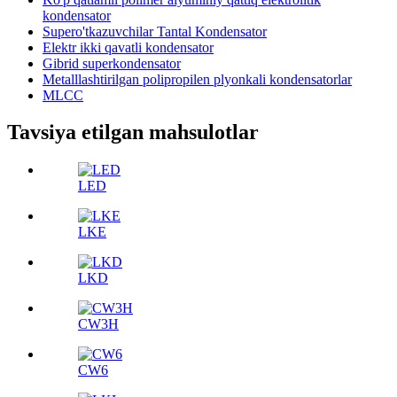
kondensator
Supero'tkazuvchilar Tantal Kondensator
Elektr ikki qavatli kondensator
Gibrid superkondensator
Metalllashtirilgan polipropilen plyonkali kondensatorlar
MLCC
Tavsiya etilgan mahsulotlar
LED
LKE
LKD
CW3H
CW6