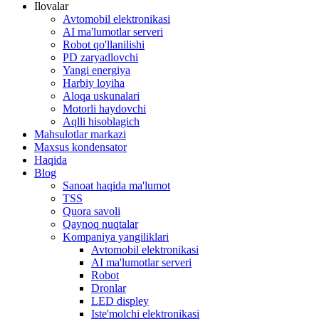
Ilovalar
Avtomobil elektronikasi
AI ma'lumotlar serveri
Robot qo'llanilishi
PD zaryadlovchi
Yangi energiya
Harbiy loyiha
Aloqa uskunalari
Motorli haydovchi
Aqlli hisoblagich
Mahsulotlar markazi
Maxsus kondensator
Haqida
Blog
Sanoat haqida ma'lumot
TSS
Quora savoli
Qaynoq nuqtalar
Kompaniya yangiliklari
Avtomobil elektronikasi
AI ma'lumotlar serveri
Robot
Dronlar
LED displey
Iste'molchi elektronikasi