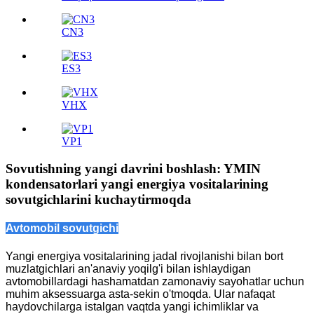
CN3
ES3
VHX
VP1
Sovutishning yangi davrini boshlash: YMIN
kondensatorlari yangi energiya vositalarining
sovutgichlarini kuchaytirmoqda
Avtomobil sovutgichi
Yangi energiya vositalarining jadal rivojlanishi bilan bort
muzlatgichlari an'anaviy yoqilg'i bilan ishlaydigan
avtomobillardagi hashamatdan zamonaviy sayohatlar uchun
muhim aksessuarga asta-sekin o'tmoqda. Ular nafaqat
haydovchilarga istalgan vaqtda yangi ichimliklar va