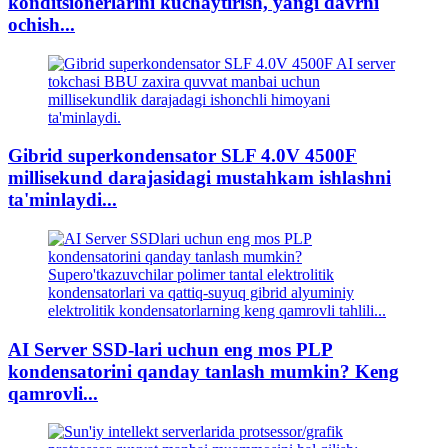
konditsionerlarini kuchaytirish, yangi davrni
ochish...
Gibrid superkondensator SLF 4.0V 4500F
millisekund darajasidagi mustahkam ishlashni
ta'minlaydi...
AI Server SSD-lari uchun eng mos PLP
kondensatorini qanday tanlash mumkin? Keng
qamrovli...