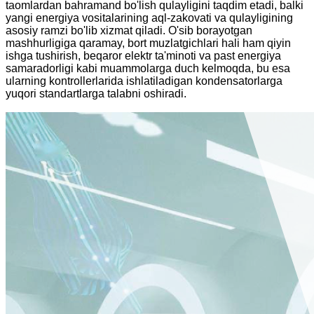
taomlardan bahramand bo'lish qulayligini taqdim etadi, balki
yangi energiya vositalarining aql-zakovati va qulayligining
asosiy ramzi bo'lib xizmat qiladi. O'sib borayotgan
mashhurligiga qaramay, bort muzlatgichlari hali ham qiyin
ishga tushirish, beqaror elektr ta'minoti va past energiya
samaradorligi kabi muammolarga duch kelmoqda, bu esa
ularning kontrollerlarida ishlatiladigan kondensatorlarga
yuqori standartlarga talabni oshiradi.