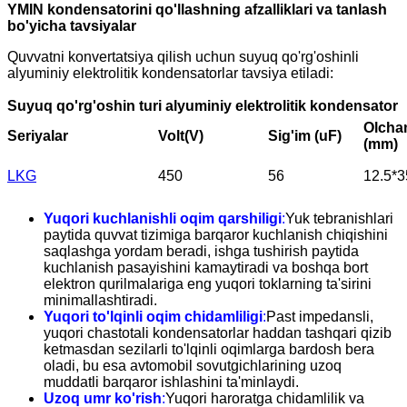
YMIN kondensatorini qo'llashning afzalliklari va tanlash
bo'yicha tavsiyalar
Quvvatni konvertatsiya qilish uchun suyuq qo'rg'oshinli
alyuminiy elektrolitik kondensatorlar tavsiya etiladi:
Suyuq qo'rg'oshin turi alyuminiy elektrolitik kondensator
Olcha
Seriyalar
Volt(V)
Sig'im (uF)
(mm)
LKG
450
56
12.5*3
Yuqori kuchlanishli oqim qarshiligi
:
Yuk tebranishlari
paytida quvvat tizimiga barqaror kuchlanish chiqishini
saqlashga yordam beradi, ishga tushirish paytida
kuchlanish pasayishini kamaytiradi va boshqa bort
elektron qurilmalariga eng yuqori toklarning ta'sirini
minimallashtiradi.
Yuqori to'lqinli oqim chidamliligi
:
Past impedansli,
yuqori chastotali kondensatorlar haddan tashqari qizib
ketmasdan sezilarli to'lqinli oqimlarga bardosh bera
oladi, bu esa avtomobil sovutgichlarining uzoq
muddatli barqaror ishlashini ta'minlaydi.
Uzoq umr ko'rish
:
Yuqori haroratga chidamlilik va