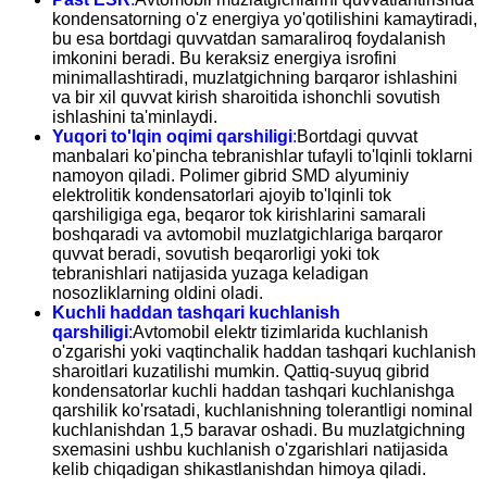
kondensatorning o'z energiya yo'qotilishini kamaytiradi,
bu esa bortdagi quvvatdan samaraliroq foydalanish
imkonini beradi. Bu keraksiz energiya isrofini
minimallashtiradi, muzlatgichning barqaror ishlashini
va bir xil quvvat kirish sharoitida ishonchli sovutish
ishlashini ta'minlaydi.
Yuqori to'lqin oqimi qarshiligi
:
Bortdagi quvvat
manbalari ko'pincha tebranishlar tufayli to'lqinli toklarni
namoyon qiladi. Polimer gibrid SMD alyuminiy
elektrolitik kondensatorlari ajoyib to'lqinli tok
qarshiligiga ega, beqaror tok kirishlarini samarali
boshqaradi va avtomobil muzlatgichlariga barqaror
quvvat beradi, sovutish beqarorligi yoki tok
tebranishlari natijasida yuzaga keladigan
nosozliklarning oldini oladi.
Kuchli haddan tashqari kuchlanish
qarshiligi
:
Avtomobil elektr tizimlarida kuchlanish
o'zgarishi yoki vaqtinchalik haddan tashqari kuchlanish
sharoitlari kuzatilishi mumkin. Qattiq-suyuq gibrid
kondensatorlar kuchli haddan tashqari kuchlanishga
qarshilik ko'rsatadi, kuchlanishning tolerantligi nominal
kuchlanishdan 1,5 baravar oshadi. Bu muzlatgichning
sxemasini ushbu kuchlanish o'zgarishlari natijasida
kelib chiqadigan shikastlanishdan himoya qiladi.