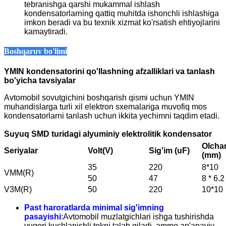
tebranishga qarshi mukammal ishlash
kondensatorlarning qattiq muhitda ishonchli ishlashiga
imkon beradi va bu texnik xizmat ko'rsatish ehtiyojlarini
kamaytiradi.
Boshqaruv bo'limi
YMIN kondensatorini qo'llashning afzalliklari va tanlash
bo'yicha tavsiyalar
Avtomobil sovutgichini boshqarish qismi uchun YMIN
muhandislarga turli xil elektron sxemalariga muvofiq mos
kondensatorlarni tanlash uchun ikkita yechimni taqdim etadi.
Suyuq SMD turidagi alyuminiy elektrolitik kondensator
Olcha
Seriyalar
Volt(V)
Sig'im (uF)
(mm)
35
220
8*10
VMM(R)
50
47
8 * 6.2
V3M(R)
50
220
10*10
Past haroratlarda minimal sig'imning
pasayishi
:
Avtomobil muzlatgichlari ishga tushirishda
yuqori kuchlanishli tokni talab qiladi, ammo an'anaviy