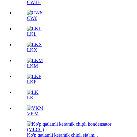
CW3H
CW6
LKL
LKX
LKM
LKF
LK
VKM
Ko'p qatlamli keramik chipli sig'im...