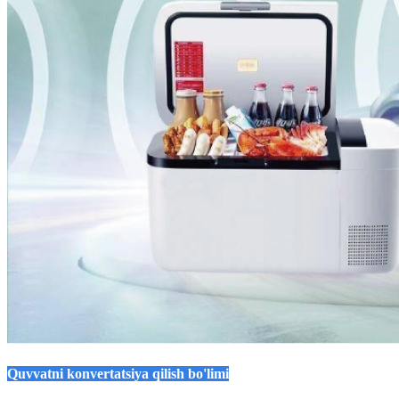
Quvvatni konvertatsiya qilish bo'limi