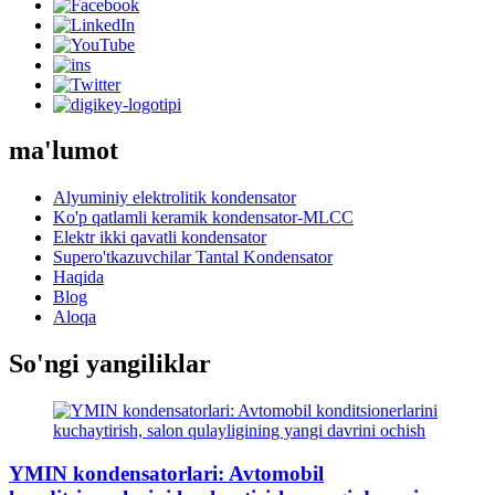
ma'lumot
Alyuminiy elektrolitik kondensator
Ko'p qatlamli keramik kondensator-MLCC
Elektr ikki qavatli kondensator
Supero'tkazuvchilar Tantal Kondensator
Haqida
Blog
Aloqa
So'ngi yangiliklar
YMIN kondensatorlari: Avtomobil