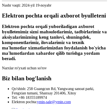
Nashr vaqti: 2024-yil 19-noyabr
Elektron pochta orqali axborot byulleteni
Elektron pochta orqali yuboriladigan axborot
byulletenimiz sizni mahsulotlarimiz, tadbirlarimiz va
aksiyalarimizning keng tanlovi, shuningdek,
komponentlarimiz, ilovalarimiz va texnik
ma'lumotlar xizmatlarimizdan foydalanish bo'yicha
ma'lumotlardan xabardor qilib turishga yordam
beradi.
Narxlar ro'yxati uchun so'rov
Biz bilan bog'lanish
Qo'shish: 258 Guangcun Rd, Yangwang sanoat parki,
Fengxian tumani, Shanxay 201406, Xitoy
Tel: +86 18355189974
Elektron pochta:
ymin-sale@ymin.com