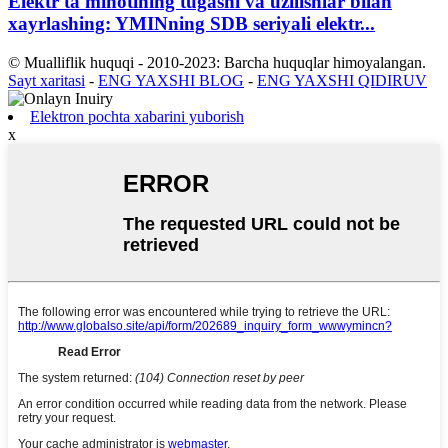
Elektr ta'minotining tugashi va uzilishlar bilan
xayrlashing: YMINning SDB seriyali elektr...
© Mualliflik huquqi - 2010-2023: Barcha huquqlar himoyalangan.
Sayt xaritasi
-
ENG YAXSHI BLOG
-
ENG YAXSHI QIDIRUV
Elektron pochta xabarini yuborish
x