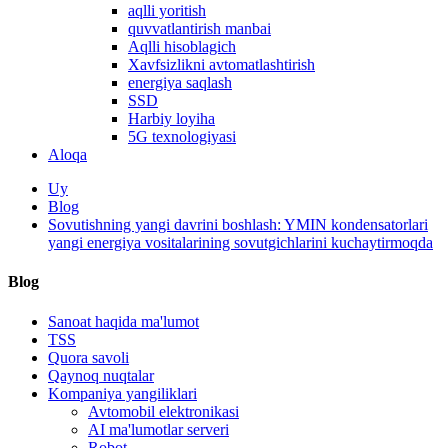
aqlli yoritish
quvvatlantirish manbai
Aqlli hisoblagich
Xavfsizlikni avtomatlashtirish
energiya saqlash
SSD
Harbiy loyiha
5G texnologiyasi
Aloqa
Uy
Blog
Sovutishning yangi davrini boshlash: YMIN kondensatorlari
yangi energiya vositalarining sovutgichlarini kuchaytirmoqda
Blog
Sanoat haqida ma'lumot
TSS
Quora savoli
Qaynoq nuqtalar
Kompaniya yangiliklari
Avtomobil elektronikasi
AI ma'lumotlar serveri
Robot