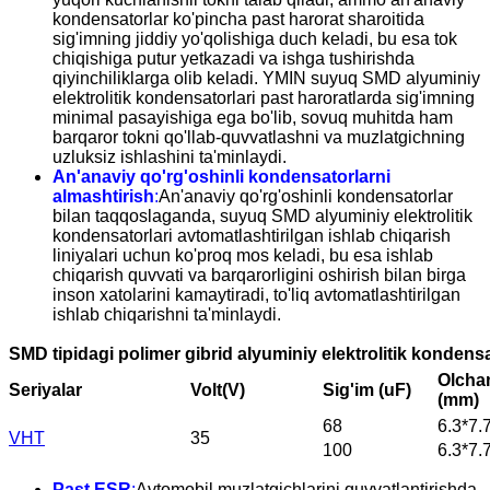
kondensatorlar ko'pincha past harorat sharoitida
sig'imning jiddiy yo'qolishiga duch keladi, bu esa tok
chiqishiga putur yetkazadi va ishga tushirishda
qiyinchiliklarga olib keladi. YMIN suyuq SMD alyuminiy
elektrolitik kondensatorlari past haroratlarda sig'imning
minimal pasayishiga ega bo'lib, sovuq muhitda ham
barqaror tokni qo'llab-quvvatlashni va muzlatgichning
uzluksiz ishlashini ta'minlaydi.
An'anaviy qo'rg'oshinli kondensatorlarni
almashtirish
:
An'anaviy qo'rg'oshinli kondensatorlar
bilan taqqoslaganda, suyuq SMD alyuminiy elektrolitik
kondensatorlari avtomatlashtirilgan ishlab chiqarish
liniyalari uchun ko'proq mos keladi, bu esa ishlab
chiqarish quvvati va barqarorligini oshirish bilan birga
inson xatolarini kamaytiradi, to'liq avtomatlashtirilgan
ishlab chiqarishni ta'minlaydi.
SMD tipidagi polimer gibrid alyuminiy elektrolitik kondens
Olcha
Seriyalar
Volt(V)
Sig'im (uF)
(mm)
68
6.3*7.
VHT
35
100
6.3*7.
Past ESR
:
Avtomobil muzlatgichlarini quvvatlantirishda