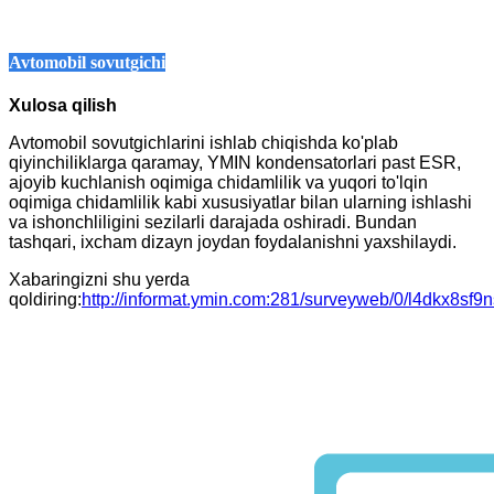
Avtomobil sovutgichi
Xulosa qilish
Avtomobil sovutgichlarini ishlab chiqishda ko'plab
qiyinchiliklarga qaramay, YMIN kondensatorlari past ESR,
ajoyib kuchlanish oqimiga chidamlilik va yuqori to'lqin
oqimiga chidamlilik kabi xususiyatlar bilan ularning ishlashi
va ishonchliligini sezilarli darajada oshiradi. Bundan
tashqari, ixcham dizayn joydan foydalanishni yaxshilaydi.
Xabaringizni shu yerda
qoldiring:
http://informat.ymin.com:281/surveyweb/0/l4dkx8sf