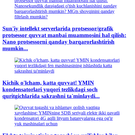
Sun'iy intellekt serverlarida protsessor/grafik
protsessor quvvat manbai muammosini hal qilish:
Nano protsessorni qanday barqarorlashtirish
mumkin...
Kichik o'lcham, katta quvvat! YMIN
kondensatorlari yuqori tezlikdagi soch
quritgichlarida sakrashni ta'minlaydi...