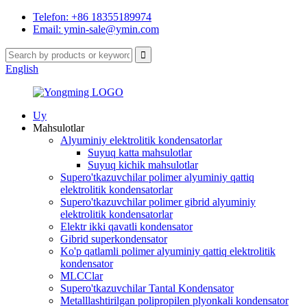
Telefon: +86 18355189974
Email: ymin-sale@ymin.com
English
Uy
Mahsulotlar
Alyuminiy elektrolitik kondensatorlar
Suyuq katta mahsulotlar
Suyuq kichik mahsulotlar
Supero'tkazuvchilar polimer alyuminiy qattiq
elektrolitik kondensatorlar
Supero'tkazuvchilar polimer gibrid alyuminiy
elektrolitik kondensatorlar
Elektr ikki qavatli kondensator
Gibrid superkondensator
Ko'p qatlamli polimer alyuminiy qattiq elektrolitik
kondensator
MLCClar
Supero'tkazuvchilar Tantal Kondensator
Metalllashtirilgan polipropilen plyonkali kondensator