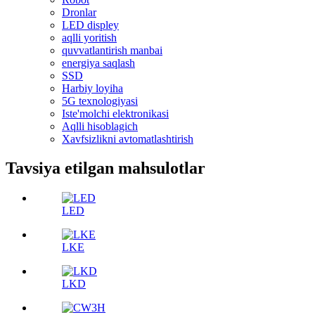
Dronlar
LED displey
aqlli yoritish
quvvatlantirish manbai
energiya saqlash
SSD
Harbiy loyiha
5G texnologiyasi
Iste'molchi elektronikasi
Aqlli hisoblagich
Xavfsizlikni avtomatlashtirish
Tavsiya etilgan mahsulotlar
LED
LKE
LKD